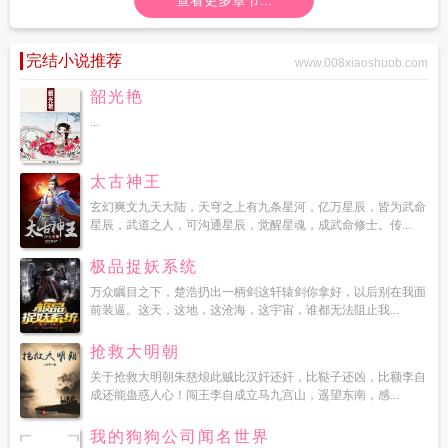
查看更多章节...
完结小说推荐
www.008xiaoshuob.com
韶光艳
...
太古神王
玄幻爽文九天大陆，天穹之上有九条星河，亿万星辰，皆为武命
星辰，武道之人，可沟通星辰，觉醒星魂，成武命修士。传...
极品捉妖系统
万众瞩目之下，楚浩扔出一柄剑这轩辕剑你拿好，以后别在我面
前装逼。这天，这地，这沧海，这宇宙，谁都无法阻止我...
抢救大明朝
关于抢救大明朝朱慈烺此贼比汉奸还奸，比鞑子还凶，比额李自
成还能蛊惑人心！闯王李自成立马九宫山，遥望东南，感...
我的狗狗公司闻名世界