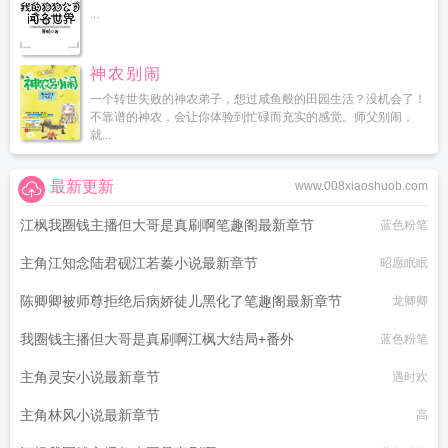
...
神农别闹
一个转世失败的神农弟子，想过咸鱼般的田园生活？没机会了！
不靠谱的神农，会让你体验到忙碌而充实的感觉。师父别闹，
就...
最新更新
www.008xiaoshuob.com
江枫我圈钱主播但大哥是真刷啊笔趣阁最新章节
蓝色粉笔
主角江知念陆君砚江若蓁小说最新章节
昭愿眠眠
陈卿卿被师尊拒绝后病娇徒儿黑化了笔趣阁最新章节
龙卿卿
我圈钱主播但大哥是真刷啊江枫大结局+番外
蓝色粉笔
主角灵安小说最新章节
遇时欢
主角林风小说最新章节
高