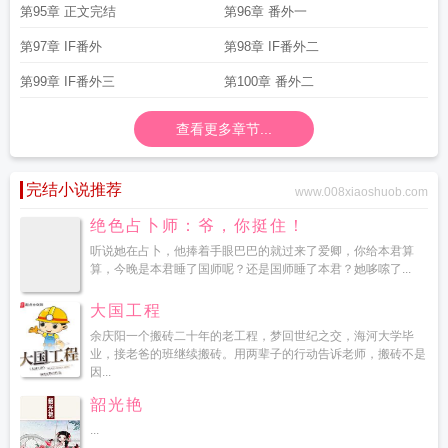
第95章 正文完结
第96章 番外一
第97章 IF番外
第98章 IF番外二
第99章 IF番外三
第100章 番外二
查看更多章节...
完结小说推荐
www.008xiaoshuob.com
绝色占卜师：爷，你挺住！
听说她在占卜，他捧着手眼巴巴的就过来了爱卿，你给本君算
算，今晚是本君睡了国师呢？还是国师睡了本君？她哆嗦了...
大国工程
余庆阳一个搬砖二十年的老工程，梦回世纪之交，海河大学毕
业，接老爸的班继续搬砖。用两辈子的行动告诉老师，搬砖不是
因...
韶光艳
...