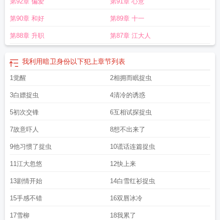
第92章 偏爱
第91章 心意
犯上(苏三酒)
暗卫以下犯上笔趣阁免费阅读
暗卫他总是以下犯上讲了什么
暗卫
以下犯上的
觉醒以后暗卫他以下犯上
以下犯上
我利用暗卫的身份以下犯上
总
第90章 和好
第89章 十一
想以下犯上
暗卫以下犯上(训诫文)
暗卫总想以下犯上免费阅读
暗卫他总是以下
犯上笔趣阁
暗卫天天以下犯上
暗卫他以下犯上
觉醒后被暗卫以下犯上笔趣
第88章 升职
第87章 江大人
阁
暗卫以下犯上怎么惩罚
暗卫他总是以下犯上
暗卫他总是以下犯上笔趣阁
苏
我利用暗卫身份以下犯上免费阅读
我的暗卫总想以下犯上君凭栏
暗卫他总是
我利用暗卫身份以下犯上
章节列表
以下犯上结局
觉醒后暗卫以下犯上笔趣阁
觉醒后被暗卫以下犯上全文免费阅
读
1觉醒
暗卫他总是以下犯上在线阅读免费
觉醒后被暗卫以下犯上了鸦鸦不牙疼
2相拥而眠捉虫
暗卫
以下犯上人设
我利用暗卫身份以下犯上
忠犬暗卫
暗卫他总是以下犯上临夙
臣
3白嫖捉虫
4清冷的诱惑
想以下犯上 准了 重生暗卫
暗卫他总是以下犯上花祁落
5初次交锋
6互相试探捉虫
7故意吓人
8想不出来了
9他习惯了捉虫
10谎话连篇捉虫
11江大忽悠
12快上来
13剧情开始
14白雪红衫捉虫
15手感不错
16双唇冰冷
17雪柳
18我累了