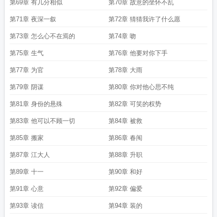
第69章 有几分相似
第70章 故意的坐怀不乱
第71章 夜深一叙
第72章 猜猜我许了什么愿
第73章 怎么心不在焉的
第74章 吻
第75章 生气
第76章 他要对你下手
第77章 为官
第78章 大雨
第79章 阴谋
第80章 你对他心思不纯
第81章 身份的悬殊
第82章 可笑的权势
第83章 他可以不顾一切
第84章 被救
第85章 搬家
第86章 春闱
第87章 江大人
第88章 升职
第89章 十一
第90章 和好
第91章 心意
第92章 偏爱
第93章 读信
第94章 装的