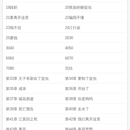
19踩奶
20奖励的吻捉虫
21要离开这里
22骗我不懂
23我不信
24江行寂
25蜜饯
2630
3040
4050
5060
6070
7080
完结
第33章 主子有新欢了捉虫
第34章 要制了捉虫
第35章 成亲
第36章 开始了
第37章 烟花易逝
第38章 你是狗吗
第39章 死亡预告
第40章 走水了
第41章 江莫回之死
第42章 我们离开这里
第43章 离开
第44章 夜宿荒野