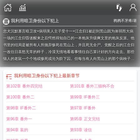
我利用暗卫身份以下犯上
鸦鸦不牙疼
/著
忠犬沉默寡言暗卫攻×病弱美人主子受十一×江念归1被赶到荒山因为体弱而大病
一场的江念归昏迷醒来之后愕然得知自己的一本炮灰升级爽文里的炮灰反派。他
书里的结局是被所有人所抛弃惨死在荒山上，并且死无全尸。觉醒之后的江念归
一改往日喜怒无常的样子，冷漠无情地看着事情往自己算计好的方向走去。那些
恼人的老鼠一个个地或惨死或沦为阶下囚。但每当有人向荒山上的那个病秧子下
手的时候，总会有一个身形高大的黑衣男子毫不留情地把他们斩杀在剑下。而自
男子身后走出来的江念归脸色苍白，嘴角带着一抹残忍的笑。“扔到后山去喂狼。”
我利用暗卫身份以下犯上
最新章节
2一直跟在身边不为外人所知的暗卫到死也不忘把自己主人的尸骨揽进怀里。觉醒
第102章 番外四完结
第101章 番外三猫狗不合
之后的江念归满脸病弱，葱白带着冷香的指尖轻轻滑过对方苍白布满了伤痕的肌
肤。“忠于我，服从我。这才是听话的好狗狗。”伴随着诱惑声音的时层层叠叠青衣
第100章 番外二
第99章 IF番外三
下的单薄身骨。沉默寡言只知道命令的暗卫这才知道，原来外表病弱清冷的主
人，也会双眸含泪两眼通红。3十一发现自己主人突然变了，不再对他非打即骂，
第98章 IF番外二
第97章 IF番外
反而是言笑晏晏地低下了那颗高贵的头颅。苍白的脸色似雪，唇珠饱满的唇嫣红
第96章 番外一
第95章 正文完结
似血，像极了话本里食人精气的妖怪。主人无情似有情地攀附着他，眉梢眼角流
转着诱惑。“他们说你是我最忠心的狗？嗯？”十一虔诚地俯下身：“属下为您，至
第94章 装的
第93章 读信
死不渝。”
觉醒之后被暗卫以下犯上
暗卫天天以下犯上免费阅读
暗卫他总是以下