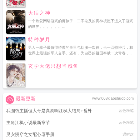
大话之神
一个热爱网络游戏的痴孩子，二不垃及的真神祝愿下进入了游戏
的世界。。。。。。...
特种岁月
男人一辈子最值得骄傲的事里包括服一次役，当一回特种兵，和
世界上最强的军人交手。还有，为自己的祖国奉献一次青春，...
玄学大佬只想当咸鱼
...
最新更新
www.008xiaoshuob.com
我圈钱主播但大哥是真刷啊江枫大结局+番外
蓝色粉笔
主角江枫小说最新章节
蓝色粉笔
灵安慢穿之女配心愿手册
遇时欢