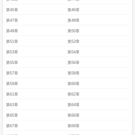
第45章
第46章
第47章
第48章
第49章
第50章
第51章
第52章
第53章
第54章
第55章
第56章
第57章
第58章
第59章
第60章
第61章
第62章
第63章
第64章
第65章
第66章
第67章
第68章