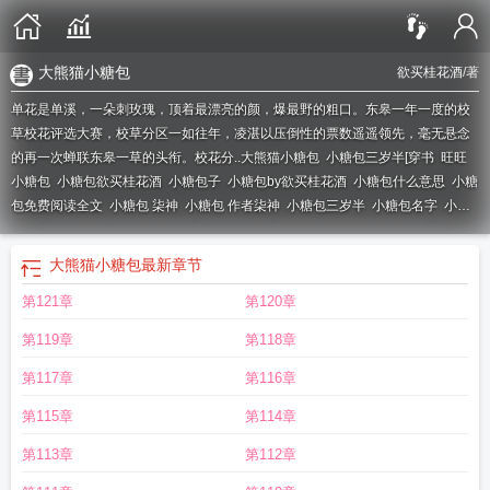
大熊猫小糖包
欲买桂花酒
/著
单花是单溪，一朵刺玫瑰，顶着最漂亮的颜，爆最野的粗口。东皋一年一度的校
草校花评选大赛，校草分区一如往年，凌湛以压倒性的票数遥遥领先，毫无悬念
的再一次蝉联东皋一草的头衔。校花分..
大熊猫小糖包
小糖包三岁半[穿书
旺旺
小糖包
小糖包欲买桂花酒
小糖包子
小糖包by欲买桂花酒
小糖包什么意思
小糖
包免费阅读全文
小糖包 柒神
小糖包 作者柒神
小糖包三岁半
小糖包名字
小糖
包欲买桂花酒免费阅读
小糖包子蒸多长时间最好
小糖包怎么做
小糖包图片
熊
猫小糖包
小糖包熊猫
小糖包by欲买桂花酒txt
小糖包by柒神
糖包蒸几分钟
小糖
大熊猫小糖包
最新章节
包子是什么意思
糖包是什么意思
小糖包子蒸包子要多长时间能熟
小糖包蒸多长
第121章
第120章
时间
小糖包做法
甜剧小糖包
第119章
第118章
第117章
第116章
第115章
第114章
第113章
第112章