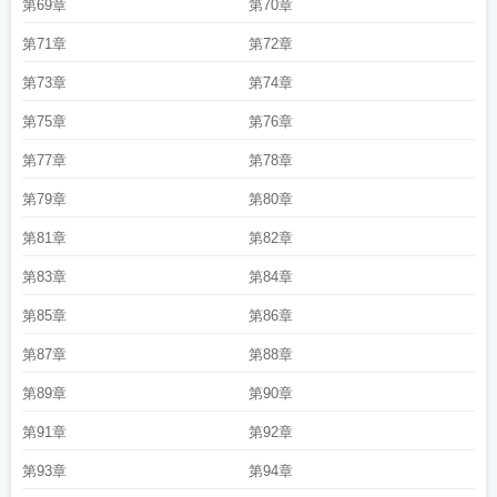
第69章
第70章
第71章
第72章
第73章
第74章
第75章
第76章
第77章
第78章
第79章
第80章
第81章
第82章
第83章
第84章
第85章
第86章
第87章
第88章
第89章
第90章
第91章
第92章
第93章
第94章