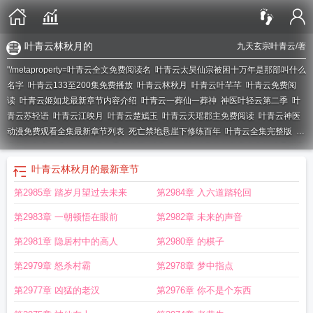
叶青云林秋月的
九天玄宗叶青云
/著
"/metaproperty=
叶青云全文免费阅读名
叶青云太昊仙宗被困十万年是那部叫什么
名字
叶青云133至200集免费播放
叶青云林秋月
叶青云叶芊芊
叶青云免费阅
读
叶青云姬如龙最新章节内容介绍
叶青云一葬仙一葬神
神医叶轻云第二季
叶
青云苏轻语
叶青云江映月
叶青云楚嫣玉
叶青云天瑶郡主免费阅读
叶青云神医
动漫免费观看全集最新章节列表
死亡禁地悬崖下修练百年
叶青云全集完整版
叶
青云赵秋燕免费阅读
叶青云最新章节
叶青云深圳
叶青云赵秋燕全文阅读最新章
节
中公叶青云
叶青云被困十万年玄幻
叶青云主角的
叶青云136集全集免费观
叶青云林秋月的
最新章节
看
叶青云九天玄宗被困十万年是那部叫什么名字
叶青云133-200集全集
叶青云
第2985章 踏岁月望过去未来
第2984章 入六道踏轮回
100集免费观看
叶青云赵秋燕全文最新更新章节
叶青宇律师
叶青云林秋月什
么
叶青云天瑶全文免费阅读
叶青云叶倩文最新章节更新时间
叶青云被困十万年
第2983章 一朝顿悟在眼前
第2982章 未来的声音
在线阅读
主角叶青云
叶青云1-100集免费观看短剧
叶青云七个师姐全文免费阅
读
叶青云柳如烟
叶青云天瑶郡主是哪部
坪山区叶青云
叶青云坪山
叶青云150
第2981章 隐居村中的高人
第2980章 的棋子
集免费观看
叶青云短剧
叶青云安洛
叶青云是什么身份
叶青云被困十万年
叶青
第2979章 怒杀村霸
第2978章 梦中指点
云1-100集免费观看
叶青云大毛的境界是啥
夏倾月叶青云
叶青云是那本的主
角
叶青云的
躺着也能当武帝
叶青云天瑶郡主全文免费阅读
叶青云是什么电视
第2977章 凶猛的老汉
第2976章 你不是个东西
剧里的
叶青云在山洞被困十万年的
奥世国际彩票澳门叶青云
叶青云动漫全集免