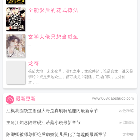
全能影后的花式撩法
...
玄学大佬只想当咸鱼
...
龙符
苍茫大地，未来变革，混乱之中，龙蛇并起，谁是真龙，谁又是
蟒蛇？或是天地众生，皆可成龙？朝廷，江湖门派，世外仙
道，...
最新更新
www.008xiaoshuob.com
江枫我圈钱主播但大哥是真刷啊笔趣阁最新章节
蓝色粉笔
主角江知念陆君砚江若蓁小说最新章节
昭愿眠眠
陈卿卿被师尊拒绝后病娇徒儿黑化了笔趣阁最新章节
龙卿卿