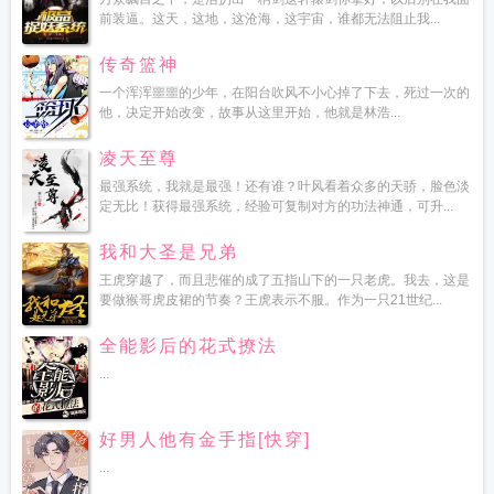
前装逼。这天，这地，这沧海，这宇宙，谁都无法阻止我...
传奇篮神
一个浑浑噩噩的少年，在阳台吹风不小心掉了下去，死过一次的
他，决定开始改变，故事从这里开始，他就是林浩...
凌天至尊
最强系统，我就是最强！还有谁？叶风看着众多的天骄，脸色淡
定无比！获得最强系统，经验可复制对方的功法神通，可升...
我和大圣是兄弟
王虎穿越了，而且悲催的成了五指山下的一只老虎。我去，这是
要做猴哥虎皮裙的节奏？王虎表示不服。作为一只21世纪...
全能影后的花式撩法
...
好男人他有金手指[快穿]
...