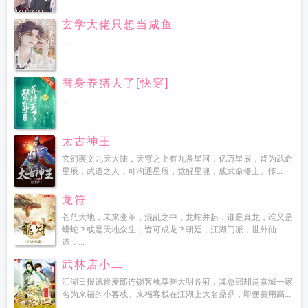
玄学大佬只想当咸鱼
...
替身养猪去了[快穿]
...
太古神王
玄幻爽文九天大陆，天穹之上有九条星河，亿万星辰，皆为武命
星辰，武道之人，可沟通星辰，觉醒星魂，成武命修士。传...
龙符
苍茫大地，未来变革，混乱之中，龙蛇并起，谁是真龙，谁又是
蟒蛇？或是天地众生，皆可成龙？朝廷，江湖门派，世外仙
道，...
武林店小二
江湖日报讯肯麦郎连锁客栈享誉大明各府，其总部却是京城一家
名为来福的小客栈。来福客栈在江湖上大名鼎鼎，即便费用高...