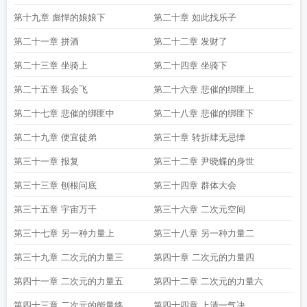
第十九章 彪悍的娘娘下
第二十章 如此找乐子
第二十一章 拼酒
第二十二章 发财了
第二十三章 坐骑上
第二十四章 坐骑下
第二十五章 我会飞
第二十六章 悲催的绑匪上
第二十七章 悲催的绑匪中
第二十八章 悲催的绑匪下
第二十九章 便宜徒弟
第三十章 转折肆无忌惮
第三十一章 报复
第三十二章 尹晓蝶的身世
第三十三章 刨根问底
第三十四章 群体大会
第三十五章 宇宙万千
第三十六章 二次元空间
第三十七章 另一种力量上
第三十八章 另一种力量二
第三十九章 二次元的力量三
第四十章 二次元的力量四
第四十一章 二次元的力量五
第四十二章 二次元的力量六
第四十三章 二次元的能量终
第四十四章 上清一气决