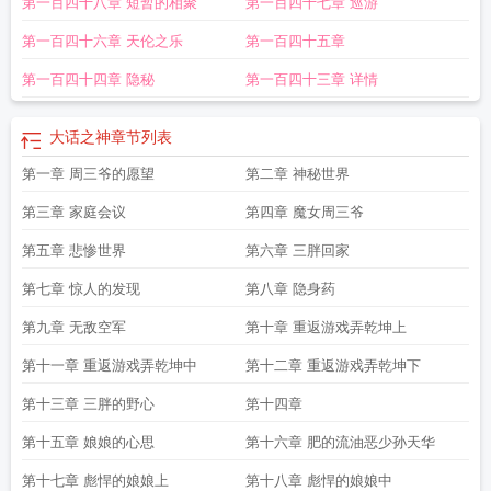
第一百四十八章 短暂的相聚
第一百四十七章 巡游
第一百四十六章 天伦之乐
第一百四十五章
第一百四十四章 隐秘
第一百四十三章 详情
大话之神
章节列表
第一章 周三爷的愿望
第二章 神秘世界
第三章 家庭会议
第四章 魔女周三爷
第五章 悲惨世界
第六章 三胖回家
第七章 惊人的发现
第八章 隐身药
第九章 无敌空军
第十章 重返游戏弄乾坤上
第十一章 重返游戏弄乾坤中
第十二章 重返游戏弄乾坤下
第十三章 三胖的野心
第十四章
第十五章 娘娘的心思
第十六章 肥的流油恶少孙天华
第十七章 彪悍的娘娘上
第十八章 彪悍的娘娘中