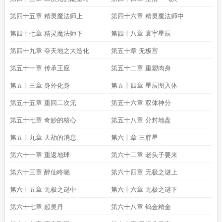
第四十五章 精灵魔法师上
第四十六章 精灵魔法师中
第四十七章 精灵魔法师下
第四十八章 寰宇星辰
第四十九章 夺天地之大造化
第五十章 无极宫
第五十一章 传承王座
第五十二章 重塑肉身
第五十三章 身外化身
第五十四章 星辰图入体
第五十五章 重回二次元
第五十六章 双体神分
第五十七章 奇妙的核心
第五十八章 分封地盘
第五十九章 天劫的消息
第六十章 三胖星
第六十一章 重返地球
第六十二章 老头子要来
第六十三章 醉仙咚晓
第六十四章 无极之谜上
第六十五章 无极之谜中
第六十六章 无极之谜下
第六十七章 起灵丹
第六十八章 钨金精金