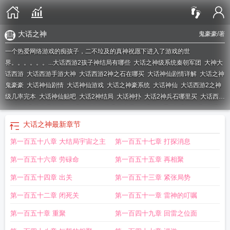
大话之神
鬼豪豪
/著
一个热爱网络游戏的痴孩子，二不垃及的真神祝愿下进入了游戏的世
界。。。。。。...
大话西游2孩子神结局有哪些
大话之神级系统秦朝军团
大神大
话西游
大话西游手游大神
大话西游2神之石在哪买
大话神仙剧情详解
大话之神
鬼豪豪
大话神仙剧情
大话神仙游戏
大话之神豪系统
大话神仙
大话西游2之神
级几率完本
大话神仙贴吧
大话2神结局
大话神扑
大话2神兵石哪里买
大话西游
2之神级几率免费阅读
大话西游之神级几率免费
大话神结局
大话神仙吧
大话神
游
大话神捕
大话西游2神
大话神埔
大话西游2之神级几率笔趣阁
大话神甫
大
大话之神
最新章节
话西游之最强神僧
大话2神结局要求
大话西游大神
大话神器版
大话神蒱
大话
第一百五十八章 大结局宇宙之主
第一百五十七章 打探消息
西游官网
大话神仙官方
大话西游神仙
大话西游神话
大话西游 神仙
大话神
语
大话西游的神奇
大话西游之神级选择
大话神仙官方有没有确切的说法
大话
第一百五十六章 劳碌命
第一百五十五章 再相聚
西游2神结局攻略
大话神灵
大话西游之神级选择系统
大话神坛
大话西游之神级
几率免费阅读
网游大话西游之神级
大话西游之神话复刻
大话西游之
大话神仙
第一百五十四章 出关
第一百五十三章 紧张局势
神伙伴大全
大话神剧
大话神功
大话神话
大话2神结局和隐藏结局
大话2神结局
第一百五十二章 闭死关
第一百五十一章 雷神的叮嘱
和高级结局
大话西游神之石多少钱
大话神仙官网
第一百五十章 重聚
第一百四十九章 回雷之位面