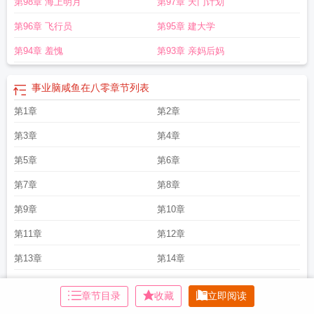
第98章 海上明月
第97章 天门计划
第96章 飞行员
第95章 建大学
第94章 羞愧
第93章 亲妈后妈
事业脑咸鱼在八零
章节列表
第1章
第2章
第3章
第4章
第5章
第6章
第7章
第8章
第9章
第10章
第11章
第12章
第13章
第14章
第15章
第16章
章节目录
收藏
立即阅读
第17章
第18章