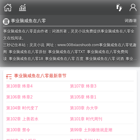
事业脑咸鱼在八零
词酒
/著
事业脑咸鱼在八零是由作者：词酒所著，灵灵小说免费提供事业脑咸鱼在八零全
文在线阅读。
三秒记住本站：灵灵小说 网址：www.008xiaoshuob.com
事业脑咸鱼在八零笔趣
阁
事业脑咸鱼在八零原创
事业脑咸鱼在八零TXT
事业脑咸鱼在八零免费阅
读
事业脑咸鱼在八零18
事业脑咸鱼在八零 百度
事业脑咸鱼在八零 词酒
事业脑
咸鱼在八零格格党
事业脑咸鱼在八零
最新章节
第108章 终章4
第107章 终章3
第106章 终章2
第105章 终章1
第104章 时代变了
第103章 办大学
第102章 上善若水
第101章 时代周刊
第100章 禁令
第99章 土到极致就是潮