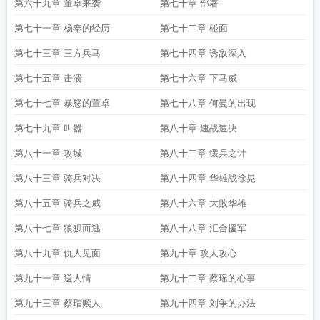
第六十九章 董卓来袭
第七十章 部署
第七十一章 杨奉的经历
第七十二章 碰面
第七十三章 三方兵马
第七十四章 诱敌深入
第七十五章 击溃
第七十六章 下马威
第七十七章 暴怒的董卓
第七十八章 何曼的出现
第七十九章 叫嚣
第八十章 速战速决
第八十一章 攻城
第八十二章 缓兵之计
第八十三章 骑兵对决
第八十四章 华雄战徐晃
第八十五章 骑兵之威
第八十六章 大败华雄
第八十七章 狼狈而逃
第八十八章 汇合援军
第八十九章 仇人见面
第九十章 攻人攻心
第九十一章 送人情
第九十二章 蔡瑶的心事
第九十三章 蔡瑁赎人
第九十四章 刘争的办法