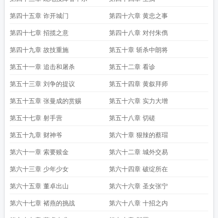
第四十五章 诈开城门
第四十六章 黄忠之事
第四十七章 招揽之意
第四十八章 对付朱儁
第四十九章 故技重施
第五十章 斩杀中朗将
第五十一章 追击和屠杀
第五十二章 看诊
第五十三章 刘争的提议
第五十四章 黄叙拜师
第五十五章 张曼成的赏赐
第五十六章 实力大增
第五十七章 射手营
第五十八章 切磋
第五十九章 财神爷
第六十章 狠辣的蔡瑁
第六十一章 索要赎金
第六十二章 城外交易
第六十三章 少年少女
第六十四章 破绽所在
第六十五章 董卓出山
第六十六章 圣女张宁
第六十七章 褚燕的挑战
第六十八章 十招之内