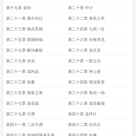
第十九章 道别
第二十章 中计
第二十一章 黄巾内讧
第二十二章 身先士卒
第二十三章 骑兵亮相
第二十四章 九死一生
第二十五章 因祸得福
第二十六章 许攸求见
第二十七章 解决麻烦
第二十八章 追兵至
第二十九章 伏击
第三十章 一箭之仇
第三十一章 战利品
第三十二章 神上使
第三十三章 孙夏
第三十四章 情况有变
第三十五章 善射之将
第三十六章 有此一劫
第三十七章 游击战
第三十八章 追击秦颉
第三十九章 引诱
第四十章 连环计
第四十一章 二次引诱
第四十二章 伏兵出
第四十三章 跪地投降者不杀
第四十四章 生擒