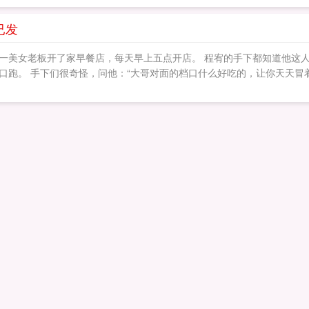
已发
一美女老板开了家早餐店，每天早上五点开店。 程宥的手下都知道他这人
口跑。 手下们很奇怪，问他：“大哥对面的档口什么好吃的，让你天天冒着