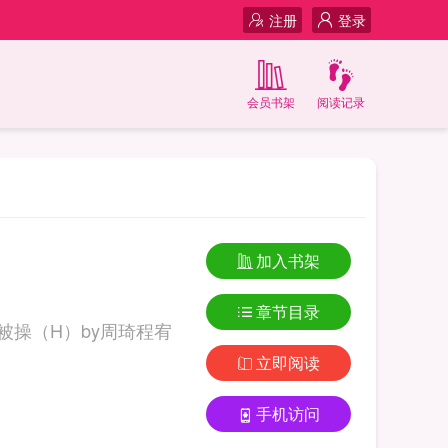
注册
登录
会员书架
阅读记录
加入书架
章节目录
被操（H）by周琦程宥
立即阅读
手机访问