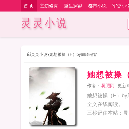
首 页
玄幻修真
重生穿越
都市小说
军史小
灵灵小说
灵灵小说
>
她想被操（H）by周琦程宥
她想被操（
作者：
啊肥阿
更新时间
她想被操（H）b
全文在线阅读。