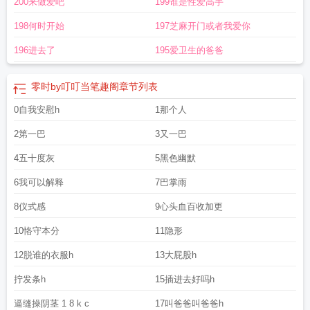
200来做爱吧
199谁是性爱高手
198何时开始
197芝麻开门或者我爱你
196进去了
195爱卫生的爸爸
零时by叮叮当笔趣阁
章节列表
0自我安慰h
1那个人
2第一巴
3又一巴
4五十度灰
5黑色幽默
6我可以解释
7巴掌雨
8仪式感
9心头血百收加更
10恪守本分
11隐形
12脱谁的衣服h
13大屁股h
拧发条h
15插进去好吗h
逼缝操阴茎 1 8 k c
17叫爸爸叫爸爸h