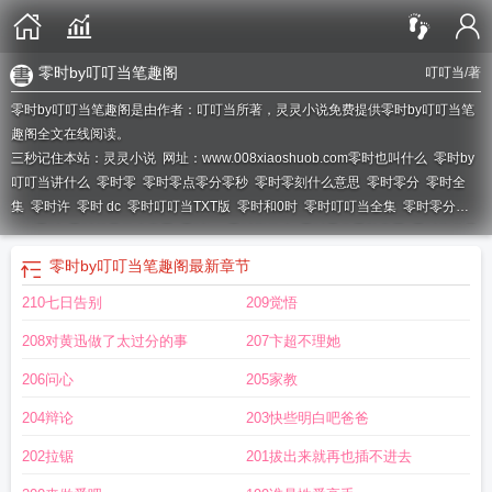
零时by叮叮当笔趣阁
叮叮当
/著
零时by叮叮当笔趣阁是由作者：叮叮当所著，灵灵小说免费提供零时by叮叮当笔
趣阁全文在线阅读。
三秒记住本站：灵灵小说 网址：www.008xiaoshuob.com
零时也叫什么
零时by
叮叮当讲什么
零时零
零时零点零分零秒
零时零刻什么意思
零时零分
零时全
集
零时许
零时 dc
零时叮叮当TXT版
零时和0时
零时叮叮当全集
零时零分
mv
零时
零时起是什么意思
零时by
零时指什么
零时零分零秒意思
零时指的是
什么
零时 在线阅读
零时零分歌词是什么意思
零时的十
零时在线观看无删
零时by叮叮当笔趣阁
最新章节
减
零时阅读
零时仠寻
零时零分是什么意思
零时免费阅读
零时是什么意思是什
210七日告别
209觉悟
么
零时零分零秒图片
零时零分零秒
零时零秒
零时起哄吧
零时是什么意思时
间
208对黄迅做了太过分的事
207卞超不理她
206问心
205家教
204辩论
203快些明白吧爸爸
202拉锯
201拔出来就再也插不进去