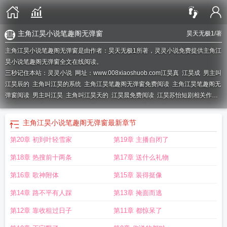
主角江昊小说笔趣阁无弹窗
昊天无极1
/著
主角江昊小说笔趣阁无弹窗是由作者：昊天无极1所著，灵灵小说免费提供主角江
昊小说笔趣阁无弹窗全文在线阅读。
三秒记住本站：灵灵小说 网址：www.008xiaoshuob.com
江昊真
江昊成
男主叫
江昊辰的
主角叫江昊的系统
主角江昊笔趣阁无弹窗免费阅读
主角江昊笔趣阁无
弹窗阅读
男主叫江昊
主角叫江昊天的
江昊晨免费阅读
江昊苏怡短剧相关作
品
男主叫江昊的电视剧
主角江昊笔趣阁无弹窗
江昊辰免费阅读
主角叫江昊的
玄幻
主人公叫江昊辰
人物江昊
主角江昊辰
主人公江昊辰
主角叫江昊的修
主角江昊小说笔趣阁无弹窗
最新章节
真
江昊全文免费阅读
有一本男主叫江昊的
主人公是江昊天的
主角叫江昊
男主
第20章 初到叶轻雪家
第19章 主播自闭了
角江昊天的
第18章 热搜前十两条
第17章 送什么礼物
第16章 歌神附体
第15章 装得挺像
第14章 路不平有人踩
第13章 掩面而逃
第12章 靠收租过日子
第11章 都惊呆了