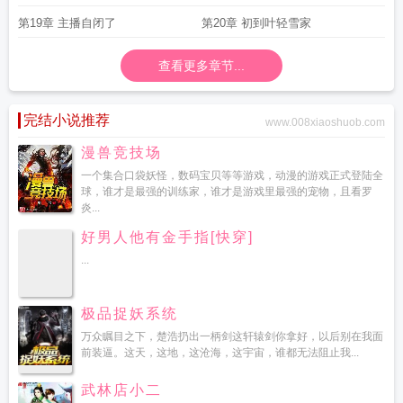
第19章 主播自闭了
第20章 初到叶轻雪家
查看更多章节...
完结小说推荐
www.008xiaoshuob.com
漫兽竞技场
一个集合口袋妖怪，数码宝贝等等游戏，动漫的游戏正式登陆全
球，谁才是最强的训练家，谁才是游戏里最强的宠物，且看罗
炎...
好男人他有金手指[快穿]
...
极品捉妖系统
万众瞩目之下，楚浩扔出一柄剑这轩辕剑你拿好，以后别在我面
前装逼。这天，这地，这沧海，这宇宙，谁都无法阻止我...
武林店小二