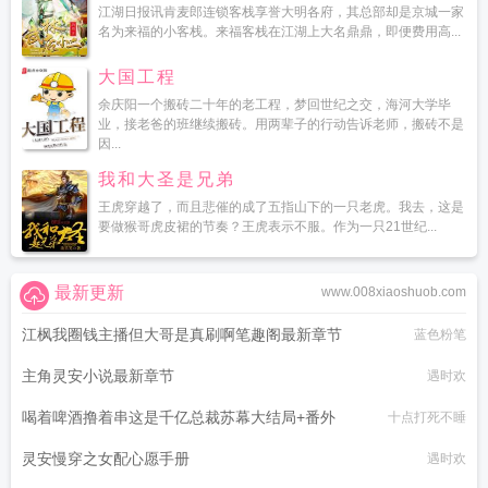
江湖日报讯肯麦郎连锁客栈享誉大明各府，其总部却是京城一家
名为来福的小客栈。来福客栈在江湖上大名鼎鼎，即便费用高...
大国工程
余庆阳一个搬砖二十年的老工程，梦回世纪之交，海河大学毕
业，接老爸的班继续搬砖。用两辈子的行动告诉老师，搬砖不是
因...
我和大圣是兄弟
王虎穿越了，而且悲催的成了五指山下的一只老虎。我去，这是
要做猴哥虎皮裙的节奏？王虎表示不服。作为一只21世纪...
最新更新
www.008xiaoshuob.com
江枫我圈钱主播但大哥是真刷啊笔趣阁最新章节
蓝色粉笔
主角灵安小说最新章节
遇时欢
喝着啤酒撸着串这是千亿总裁苏幕大结局+番外
十点打死不睡
灵安慢穿之女配心愿手册
遇时欢