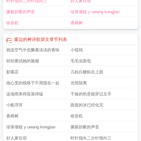
时针指向二分针指向三
好人家住宿
撕裂折断的声音
珍珠项链 y uwang kongjian
收音机
香樟树
窗边的树诗歌原文
章节列表
就连空气中也飘着淡淡的香味
小馄饨
轻轻擦拭她的脸颊
毛毛虫面包
影碟店
几粒白糖粘在上面
他心里的线终于不用团在一起
光怪陆离
这场雨来得急落得猛
干燥的热意能穿过左手
小船浮萍
路面的冰已经化完
香樟树
收音机
珍珠项链 y uwang kongjian
撕裂折断的声音
好人家住宿
时针指向二分针指向三