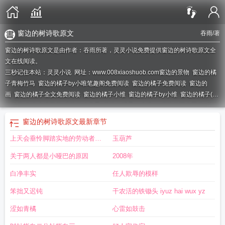
窗边的树诗歌原文
吞雨
/著
窗边的树诗歌原文是由作者：吞雨所著，灵灵小说免费提供窗边的树诗歌原文全
文在线阅读。
三秒记住本站：灵灵小说 网址：www.008xiaoshuob.com
窗边的景物
窗边的橘
子青梅竹马
窗边的橘子by小唯笔趣阁免费阅读
窗边的橘子免费阅读
窗边的
画
窗边的橘子全文免费阅读
窗边的橘子小维
窗边的橘子by小维
窗边的橘子(青
梅竹马)作者小维百度
窗边什么意思
窗边的橘子by小唯txt
窗边的阳光图片
窗边
的橘子(青梅竹马)生孩子
窗边的橘子po
窗边的橘子by吞雨青梅竹马
窗边的橘子
窗边的树诗歌原文
最新章节
(青梅竹马)by小维
窗边的植物绘画
窗边的句子
窗边的橘子(青梅竹马)
窗边的橘
上天会垂怜脚踏实地的劳动者
玉葫芦
子吞雨
窗边的橘子(青梅竹马)txt
窗边的橘子(青梅竹马)作者小维
窗边的橘子青
梅竹马by小维
窗边的橘子txt百度
窗边的橘子by吞雨青梅竹马txt
窗边的橘子
liaoyu
关于两人都是小哑巴的原因
2008年
txt
窗边的橘子青梅竹马免费阅读
窗边的橘子电影
窗边的橘子by
窗边的树出
处
窗边的什么什么作文
窗边的橘子结局
窗边的橘子(青梅竹马)作者小维百度漫
白净丰实
任人欺辱的模样
画
窗边的橘子by吞雨
窗边的橘子树
窗边的窗
窗边的橘子百度
窗边的橘子(青
笨拙又迟钝
干农活的铁锄头 iyuz hai wux yz
梅竹马)在线阅读
窗前的橘子树
窗边的小
窗边的橘子by小唯
涩如青橘
心雷如鼓击