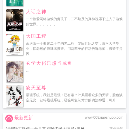
大话之神
一个热爱网络游戏的痴孩子，二不垃及的真神祝愿下进入了游戏
的世界。。。。。。...
大国工程
余庆阳一个搬砖二十年的老工程，梦回世纪之交，海河大学毕
业，接老爸的班继续搬砖。用两辈子的行动告诉老师，搬砖不是
因...
玄学大佬只想当咸鱼
...
凌天至尊
最强系统，我就是最强！还有谁？叶风看着众多的天骄，脸色淡
定无比！获得最强系统，经验可复制对方的功法神通，可升...
最新更新
www.008xiaoshuob.com
我圈钱主播但大哥是真刷啊江枫大结局+番外
蓝色粉笔