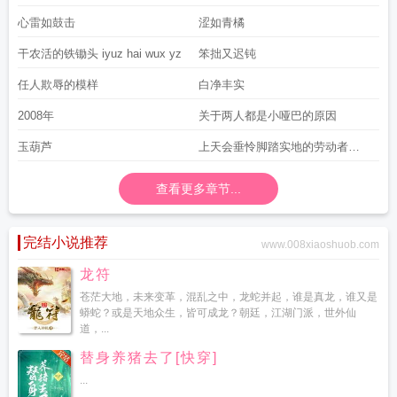
心雷如鼓击
涩如青橘
干农活的铁锄头 iyuz hai wux yz
笨拙又迟钝
任人欺辱的模样
白净丰实
2008年
关于两人都是小哑巴的原因
玉葫芦
上天会垂怜脚踏实地的劳动者
liaoyu
查看更多章节...
完结小说推荐
www.008xiaoshuob.com
龙符
苍茫大地，未来变革，混乱之中，龙蛇并起，谁是真龙，谁又是
蟒蛇？或是天地众生，皆可成龙？朝廷，江湖门派，世外仙
道，...
替身养猪去了[快穿]
...