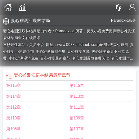
妻心难测江辰林结局
Paradoxical
/著
妻心难测江辰林结局是由作者：Paradoxical所著，灵灵小说免费提供妻心难测江
辰林结局全文在线阅读。
三秒记住本站：灵灵小说 网址：www.008xiaoshuob.com
婚姻轨迹妻心难测
妻
心难测 小黑是个猫
妻心难测短剧合集
妻心难测李峰
夫心难测娇妻不可欺免
费
妻心难测温慎免费
妻心难测最新章节
妻心难测温慎免费阅读
妻心难测作者
·Paradoxical
妻心难测晋江
妻心难测笔趣阁
妻心难测沈怡蓉是谁写的
妻心难
测李峰免费阅读
妻心难测沈怡容李峰
妻心难测短剧
妻心难测全文免费阅读
妻
妻心难测江辰林结局
最新章节
心叵测
妻心难测蒋望萧梦岩
妻心难得
妻心难测江辰林依依
妻心难测林依依林
第116章
第115章
悠悠
妻心难测免费阅读
妻心难测大结局
妻心难测 作者Paradoxical
妻心难测小
黑是个猫
妻心难测蒋望
妻心难测温慎
妻心难测沈怡
妻心难测李峰沈怡荣
妻心
第114章
第113章
难测张帅
妻心难测讲的什么
妻心难测paradoxical笔趣阁
妻心难测TXT
妻心难
测短剧大结局
妻心难测沈怡容
妻心难测 李峰在线阅读
妻心难测 龙墨如虹
婚姻
第112章
第111章
轨迹妻心难测仰者观望于天 笔趣阁
妻心难测阅读
夫心难测娇妻不可欺345
妻心
第110章
第109章
难测免费阅读全文
妻心难留是什么意思
第108章
第107章