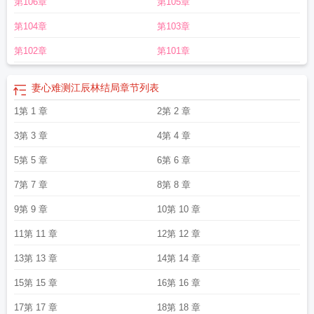
第106章
第105章
第104章
第103章
第102章
第101章
妻心难测江辰林结局
章节列表
1第 1 章
2第 2 章
3第 3 章
4第 4 章
5第 5 章
6第 6 章
7第 7 章
8第 8 章
9第 9 章
10第 10 章
11第 11 章
12第 12 章
13第 13 章
14第 14 章
15第 15 章
16第 16 章
17第 17 章
18第 18 章