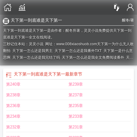
天下第一到底谁是天下第一
醒冬
/著
天下第一到底谁是天下第一是由作者：醒冬所著，灵灵小说免费提供天下第一到
底谁是天下第一全文在线阅读。
三秒记住本站：灵灵小说 网址：www.008xiaoshuob.com
天下第一为什么无人敢
翻拍
天下第一怎么还是我男主
天下第一怎么还是我番外TXT
天下第一是什么意
思啊
天下第一怎么还是我完结了吗
天下第一怎么还是我全文免费阅读番外
天下
第一为什么
天下第一怎么还是我全文免费阅读醒冬
天下第一怎么还是我全文免
费阅读
天下第一怎么还是我男主什么时候出来
天下第一前面一句
天下第一怎么
天下第一到底谁是天下第一
最新章节
还是我TXT
天下第一怎么还是我 番外
天下第一怎么还是我讲的什么
天下第一怎
第240章
第239章
么还是我百度
天下第一怎么还是我笔趣阁
为什么说天下第一是最后的武侠片
天
下第一怎么还是我 全本网
天下第一怎么还是我番外if线
天下第一怎么还是我醒
第238章
第237章
冬TXT
天下第一为啥这么好看
天下第一怎么还是我男主是帝休吗
天下第一怎么
还是我男主叫什么
天下第一怎么还是我全文阅读
天下第一怎么还是我新的人
第236章
第235章
间
天下第一怎么还是我醒冬免费阅读
天下第一当全文免费阅读
天下第一怎么还
第234章
第233章
是我笔趣阁免费
天下第一谁是天下第一
天下第一怎么还是我男主是谁
天下第一
其实是怎么形成的
天下第一怎么还是我番外篇
天下第一为什么是经典
天下第一
第232章
第231章
怎么还是我 醒冬
天下第一怎么还是我资源
天下第一怎么解释
天下第一怎么还