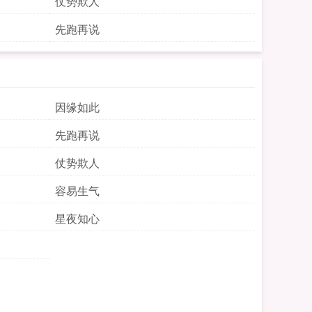
仗势欺人
先跑再说
因缘如此
先跑再说
仗势欺人
容易生气
星夜知心