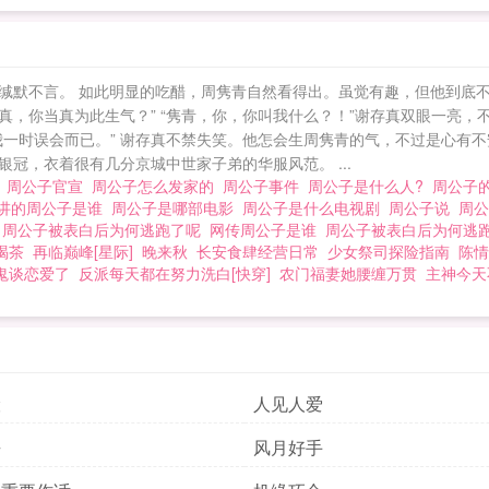
游历途中遇一古怪道人，对方从蛇妖口中救下他，乃是救
礼答谢顺便交个朋友，对方却宣称曾经不慎轻薄了他，出
世子大惊，不愿与其多做纠缠，连夜跑路。谢存真修道多
缄默不言。 如此明显的吃醋，周隽青自然看得出。虽觉有趣，但他到底不
”字一窍不通。他以为轻薄了周公子便应当负责到底，不承
，你当真为此生气？” “隽青，你，你叫我什么？！”谢存真双眼一亮，
周公子脸皮薄口是心非，还是自己的诚意不够？谢道长思
我一时误会而已。” 谢存真不禁失笑。他怎会生周隽青的气，不过是心有不
冠，衣着很有几分京城中世家子弟的华服风范。 ...
真。帅攻帅受，小周是年下1（除年龄差外感觉无雷，非
事
周公子官宣
周公子怎么发家的
周公子事件
周公子是什么人?
周公子
此初恋）单元二：去年今日此门中，人面桃花相映红（待
讲的周公子是谁
周公子是哪部电影
周公子是什么电视剧
周公子说
周
少爷受桃蓁x崔秉虔。美攻帅受，小桃是攻＊算排雷？—
思
周公子被表白后为何逃跑了呢
网传周公子是谁
周公子被表白后为何逃
喝茶
再临巅峰[星际]
晚来秋
长安食肆经营日常
少女祭司探险指南
陈情
了解“泥塑”含义后再选择阅读与否。无素股/反攻情节（
鬼谈恋爱了
反派每天都在努力洗白[快穿]
农门福妻她腰缠万贯
主神今天
再放）——下为部分可能存在的【排雷/预警】1.修文频
写的超烂没开玩笑）2.此古耽不适合洁党看，不适合在
话我提前会标出来）3.不建议任何极端控党阅读；文明
禁梦攻梦受，梦任何有明确cp的配角也不行；体位有意
险
人见人爱
摩多摩多，我是个没有评论不能活的作者… 周公子到底是谁 周公子原名
去
风月好手
 周公子是什么电视剧 岑寂不安静