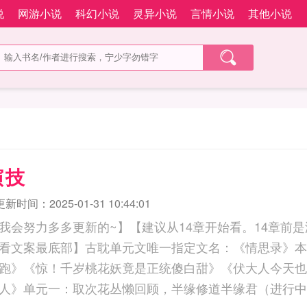
说
网游小说
科幻小说
灵异小说
言情小说
其他小说
演技
更新时间：2025-01-31 10:44:01
我会努力多多更新的~】【建议从14章开始看。14章前
看文案最底部】古耽单元文唯一指定文名：《情思录》本
跑》《惊！千岁桃花妖竟是正统傻白甜》《伏大人今天也
人》单元一：取次花丛懒回顾，半缘修道半缘君（进行中