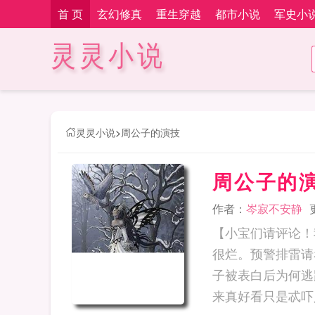
首 页
玄幻修真
重生穿越
都市小说
军史小
灵灵小说
灵灵小说
>
周公子的演技
周公子的
作者：
岑寂不安静
【小宝们请评论！
很烂。预警排雷请
子被表白后为何逃
来真好看只是忒吓