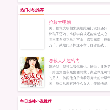
热门小说推荐
抢救大明朝
关于抢救大明朝朱慈烺此贼比汉奸还奸
比鞑子还凶，比额李自成还能蛊惑人心
闯王李自成立马九宫山，遥望东南，感
万千。慈烺此子忤逆不孝，奸诈凶残，
直是曹操再世，司马复生，让他当了皇
帝，全天下的...
总裁大人超给力
嫁给我，我可以替你报仇。陆白，亚洲
一跨国集团帝晟集团总裁，商业界最可
的男人。传闻他身后有着最庞大的金融
国，身边从未有过什么女人，传说他是
儿想，管他呢，安心地做她的总裁夫人
虐渣最好不过了。只是婚后生活渐渐地
一样了，看着报纸上帝晟总裁的采访，
每日热搜小说推荐
夏儿方了你你你什么意思，不是说好我