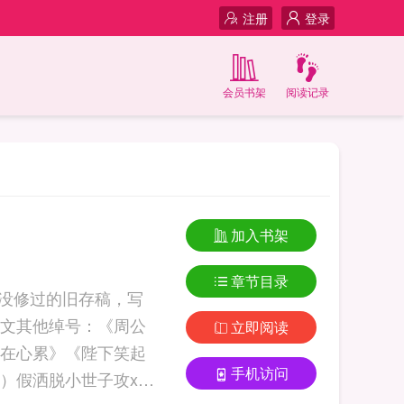
注册
登录
会员书架
阅读记录
加入书架
章节目录
是没修过的旧存稿，写
文其他绰号：《周公
立即阅读
在心累》《陛下笑起
手机访问
）假洒脱小世子攻x伪