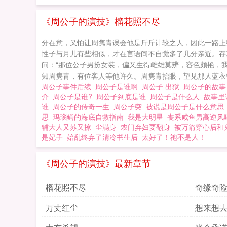
高冷道长受周隽青
见如故，本想以厚
《周公子的演技》榴花照不尽
试图对他负责。周
分在意，又怕让周隽青误会他是斤斤计较之人，因此一路上
中好手，偏对“情
性子与月儿有些相似，才在言语间不自觉多了几分亲近。存真
责。怪哉，究竟是
问：“那位公子男扮女装，偏又生得雌雄莫辨，容色颇艳，
知周隽青，有位客人等他许久。周隽青抬眼，望见那人蓝衣银
礼。周隽青x谢存
周公子事件后续
周公子是谁啊
周公子 出狱
周公子的故
的好人。攻受为彼
介
周公子是谁?
周公子到底是谁
周公子是什么人
故事里
攻x狂打直球富家
谁
周公子的传奇一生
周公子突
被说是周公子是什么意
思
玛瑙鳄的海底自救指南
我是大明星
丧系咸鱼男高逆风
攻，弱攻美攻。请
辅大人又苏又撩
尘满身
农门弃妇要翻身
被万箭穿心后和
裂，暂不贴，写到
是妃子
始乱终弃了清冷书生后
太好了！祂不是人！
欢迎捉虫（感情线
《周公子的演技》最新章节
攻受有感情经历的
禁恶意辱骂吵架，
榴花照不尽
奇缘奇
站错请左转弃文4.评论请
万丈红尘
想来想
周公子的传奇一生