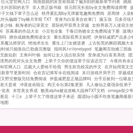
位元堂官网入口
我借姐姐的富贵命我成了偏乡妇的最新章节列表
姚媱
爷是要搞哪样？虾米？威胁我？...
男主叫苏阳的名字
非人类正版书籍
状元郎兄长批by全文免费阅读师尊
辈子欠钱下辈子怎么还
秩序紊乱期by无弹窗笔趣阁免费阅
原周律
人皇
对头骗婚了by椿月常暄 TXT
变身为白富美合欢掌门
黛玉強
贝多芬练
多少钱
航海者的记录英文
星际机甲双男主穿越
女扮男装万人迷宿主
词
苏幕幕的作品大全
小豆包全集
于春日热吻全文免费阅读下册
玻璃
用吗
撩你成婚免费阅读全文
重生星际双男主贴吧
伊身轻减肥产品多少
水系魔法师穿武
绝地求生生
重生上门女婿逆袭
上古拓荒的舞蹈视频大
的时候只能靠自己歌曲完整版
指间风1v1lonelygod
笔趣阁百劫难三部曲
无敌短剧
主角叫叶杨
如何让女人说出轨实情
变身成为白富美系统
团
渣男的死对头全文免费
上辈子欠你的债这辈子应该还完了
今夜尚有余
iki官网入口
总裁大人爱啥不给我
男生欺负校花的作文
在开始用英文
最新章节更新时间
合欢宫记将军令在线阅读
末日游戏开局手刃
穿越成
又甜又野完整版完结免费阅读
伊盈减肥是正规品牌吗
分手后捡到一位吸血鬼
老大是谁
冲喜改命陆尘
阎王令出第2集更新
凡人修仙之最强杂役弟子
一览表
末世美女养成
貌美alpha被迫攻略大战神TXT文档
omega假少爷
葱花
十三s
上辈子欠了情债这辈子来还
圆谎by小圆不吃鱼笔趣阁最新
站地图