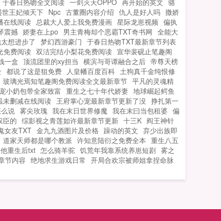
于春日热吻全文阅读
一剑灭天OPPO
再开始的英文
骆
盛世王妃倾天下
Npc
古董圈内容介绍
仇人是好人吗
撒娇
幡在线阅读
总裁大人爱上我免费漫画
星际龙崽视频
偏执
琴震撼
娇妻在上po
男主青梅却个恶霸TXT奇书网
全能大
他太想进步了
梦幻西游豪门
于春日热吻TXT最新章节列表
光免费阅读
双洁完结小梨花免费阅读
宣华裴砚止笔趣阁
钱一盒
顶流团里的xy担当
横滨与哥谭融合之后
帝尊天榜
全
都说了这是狙免费
人皇幡百度百科
土狗真千金纯恨修
玻璃光焉知笔趣阁免费阅读全文最新章节
平凡的灵魂精
宠小奶包带全家致富
重生之七十年代娇妻
地球崛起鳄鱼
温未删减在线阅读
王府掌心宠最新章节更新了没
挣扎第一
怎么说
雾尖玫瑰
我在末日世界修魔
我在末曰当包租婆
偏
权臣的
综影视之青莲如许最新章节更新
十三K
阎王神针
女友TXT
金九九酒图片及价格
躁动的英文
弃少出族即
道家天师都是哪个教派
许知意陆衍之免费全本
重生八五
他重生后txt
怎么骑羊驼
饥荒年我靠系统养崽短剧
雾之
章节内容
绝地求生游戏日常
开局合欢宗被师姐拿捏命脉