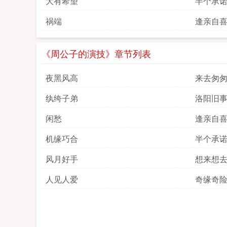
大有希望
半个承
祸端
逢亲自
《周公子的演技》章节列表
夜黑风高
来去匆
纨绔子弟
洛阳旧
闲愁
逢亲自
机缘巧合
半个承
风月好手
想来想
人见人爱
奇缘奇