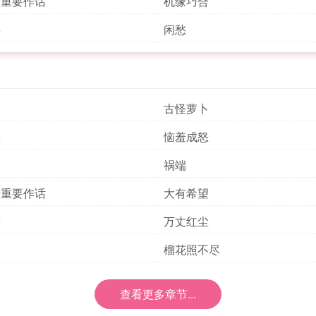
诺重要作话
机缘巧合
喜
闲愁
匆
古怪萝卜
事
恼羞成怒
喜
祸端
诺重要作话
大有希望
去
万丈红尘
险
榴花照不尽
查看更多章节...