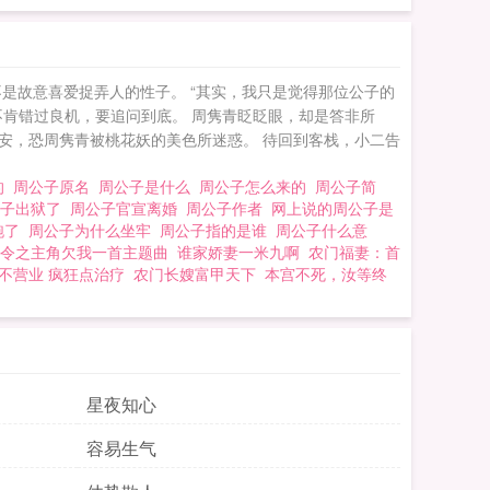
命恩人。他对此人一
手相救是为赔罪，更
年，是降妖除魔的个
是故意喜爱捉弄人的性子。 “其实，我只是觉得那位公子的
想人家根本不愿让他负
不肯错过良机，要追问到底。 周隽青眨眨眼，却是答非所
考着是否要先备上聘
安，恐周隽青被桃花妖的美色所迷惑。 待回到客栈，小二告
要说的话小周不算完全
的
周公子原名
周公子是什么
周公子怎么来的
周公子简
写）天真烂漫桃花妖
公子出狱了
周公子官宣离婚
周公子作者
网上说的周公子是
攻受相处中含轻微泥塑
跑了
周公子为什么坐牢
周公子指的是谁
周公子什么意
令之主角欠我一首主题曲
谁家娇妻一米九啊
农门福妻：首
后面单元的人设较炸
不营业 疯狂点治疗
农门长嫂富甲天下
本宫不死，汝等终
繁。垃圾叙事文笔差，
意洁不洁的人看（如果
评论是基本。禁拆逆，
义，无任何反攻可能。
星夜知心
容易生气