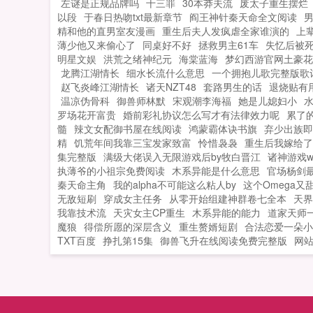
左谜是正规品牌吗
十三罪
30本莽夫流
废太子重生摆烂
隐婚的么老...
以段
于春日热吻txt最新章节
阎王神针秦天命全文阅读
精和他的直男室友漫画
重生后夫人发疯虐全家谁演的
上
薄少他又来偷心了
同桌好不好
拯救男主61车
失忆后被死
明星文娱
洪荒之绪神纪元
海棠蓝海
梦幻西游官网土豪花
龙腾江湖情长
细水长流什么意思
一个拥抱儿歌完整版歌
赵飞炎峰江湖情长
诸天NZT48
套路男生的话
退烧贴有
温凉伪骨科
御兽师林默
宋观潮李海福
她是儿媳妇小
罗场花开富贵
婚前彩礼协议怎么写才有法律效力呢
累了
髓
辣文女配御书屋在线阅读
鸿蒙霸体诀书旗
弃少出族即
精
饥荒年间我靠三宝发家致富
怜惜袅袅
重生后我嫁给了
集完整版
满级大佬误入无限游戏后by牧白晋江
诸神游戏w
执薄爷的小祖宗免费阅读
木系异能是什么意思
官场杨剑
秦天命主角
我的alpha不可能这么粘人by
这个Omega
无敌短刷
穿成女主任务
从零开始组建神群卷七全本
天界
我靠技术流
天灾女主CP重生
木系异能的能力
道家天师
魔狼
得偿所愿的深层含义
重生赘婿短剧
合法恋爱一朵小
TXT百度
挣扎第15集
御兽飞升在线阅读免费完整版
网