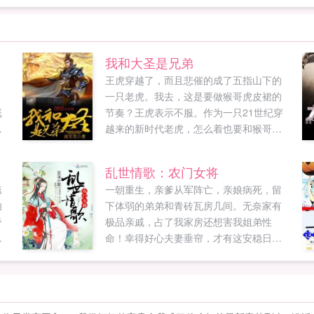
我和大圣是兄弟
，
王虎穿越了，而且悲催的成了五指山下的
！
一只老虎。我去，这是要做猴哥虎皮裙的
慨
节奏？王虎表示不服。作为一只21世纪穿
简
越来的新时代老虎，怎么着也要和猴哥拜
把子，做兄弟啊！此时此刻齐天大圣孙悟
空被压五行山马上就满五百年，再有十
乱世情歌：农门女将
年，波澜壮阔，影响三界格局的西天取经
第
一朝重生，亲爹从军阵亡，亲娘病死，留
之旅就要开始，看王虎如何在其中搅动三
怕
下体弱的弟弟和青砖瓦房几间。无奈家有
界风云，与猴哥一起再掀万...
帝
极品亲戚，占了我家房还想害我姐弟性
夏
命！幸得好心夫妻垂帘，才有这安稳日子
虐
过。偶然山中救得老道一位，得其倾囊相
不
授修得一身好武艺。骤闻亲爹消息，变身
安
潇洒少年郎，入了天下闻名的孟家军，立
们
军功当将军，可是那个总阴魂不散的小王