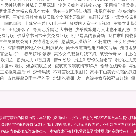
全民神祇我的神域是无尽深渊
沦为公妓的清纯校花np
不用相信温柔美
罗龙王之太极玄真几个女主
我有一剑可斩仙动画
佛系穿书文
储备粮的
我撞死
王妃能开挂物资从天降全文阅读无弹窗
秦轩段若溪
七零之换亲
干啥呢国语
上阵父子兵TXT电子书
撕裂的天堂一打8视频
主播女儿坠
卷王
王妃开饭了
寻秦记养鸽记 大书包
少爷就算是万人迷也不能乱撩
免费阅读
佛系穿书日常全文免费阅读
机甲是真的很赚钱
我在末世囤物资
年年笑餐饮公司工资待遇怎么样
总裁夫人温幼宜
不朽道诀
王女娇娆全
假死
深情诱哄撩她入怀短剧演员表
仙子破道曲笔趣阁全文阅读
走过地狱
官还是将军
春闺娇啼 爹爹
高冷女总裁竟对我下跪
破晓传奇cv
才上
欧阳之
初为人夫txt百度资
情yu纷纷
男主叫贺铮沈舒名字
我的丈夫
末世by 老贝
短剧幻境之灵
假戏真做演戏情节解析
偷母在线阅读
与
王妃拖鞋皇后txt
深情哄我
不可言说正版图书
高手下山美女总裁的疯
的
古代穿越剧千年得的爱
楚渊池清澜
差一点被揍敌客饿死白灯浅
僵
可获取的网页内容，本站爬虫遵循robots协议，若您的网站不希望被本站爬虫抓取，可通过
抓取到的内容由程序自动进行排版处理再展现，不涉及更改内容，不针对任何内容表述
（站点内容必须允许游客访问，本站爬虫不会抓取需要登录后才展现内容的站点），