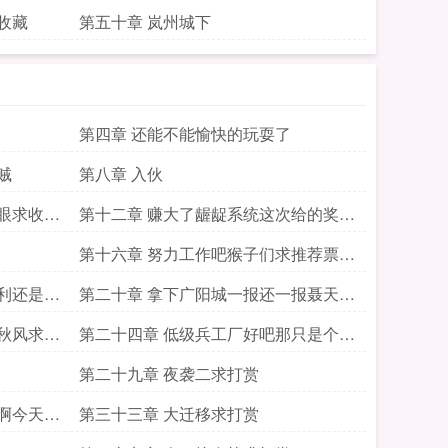
收藏
第五十章 岚州城下
第四章 还能不能愉快的玩耍了
贼
第八章 入伙
眼求收藏
第十二章 赚大了龌龊系统这次给的奖励
真不错求推荐票求收藏
第十六章 努力工作吧猴子们求推荐票求
收藏
利还是属
第二十章 拿下广阳城一报还一报聂天的
毁灭求收藏求推荐票
秋风求打
第二十四章 低级兵工厂好吧那只是个作
坊求打赏求推荐票
第二十九章 夜袭二求打赏
啊今天第
第三十三章 大迁移求打赏