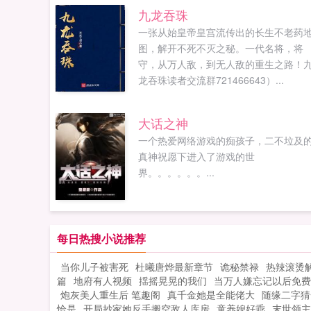
九龙吞珠
一张从始皇帝皇宫流传出的长生不老药
图，解开不死不灭之秘。一代名将，将
守，从万人敌，到无人敌的重生之路！
龙吞珠读者交流群721466643）...
大话之神
一个热爱网络游戏的痴孩子，二不垃及
真神祝愿下进入了游戏的世
界。。。。。。...
每日热搜小说推荐
当你儿子被害死
杜曦唐烨最新章节
诡秘禁禄
热辣滚烫
篇
地府有人视频
揺摇晃晃的我们
当万人嫌忘记以后免费
炮灰美人重生后 笔趣阁
真千金她是全能佬大
随缘二字猜
恰是
开局抄家她反手搬空敌人库房
童养媳好乖
末世领主