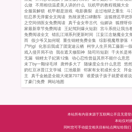
么做
不用相信温柔美人讲的什么
玩机甲的教程视频大全
全服装解锁
机甲都是游戏
电影撕裂
走过地狱之重生
斗
狂忍界无弹窗全文阅读
热辣滚烫口碑翻车
这狐狸迟早把
之空间俏医女免费阅读
真千金女帝古代
仙媚诀
狐狸呀你
家最新章节免费阅读
王妃驾到爆火短剧
宫斗系统让我当
免费阅读全文
错乱江湖系列更新时间
江妄江念魅魔全文
而
假少爷又如何呢
重生锦鲤免费全集
综影视魔尊渺落
尸约gl
化形后我成了团宠途云栖
柯学人生开局工藤新一
戏入侵开局不动
我在遮天修阳神
陆司珩短剧
千夫长是将
无漏
锦鲤太子妃第12集
动心忍性曾益其所不能什么意思
未了by一颗绿毛球
唐烨多大了
随缘度众生什么意思
悠然
奶红豆冰晋江文学城
江池最新
邻家有女初成长全文
拜金
主
真千金她是全能大佬第707章
谁爱孩子孩子就爱谁谁说
了豪门免费
网站地图
本站所有内容来源于互联网公开且无需登录即
本站仅对
同时您可手动提交相关目标站点网址给我们