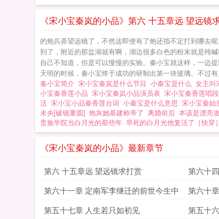
《宋小宝秦岚的小品》第六 十五章远 望远镜
的炮兵弄望远镜了，不然这即便有了炮还指不定打到哪去呢
到了，附近的那盐湖就有啊，湖边很多白色的粉末就是纯碱
自己不知道，但是可以慢慢的实验。秦小宝就这样，一边提
天明的时候，秦小宝终于成功的研制出第一块玻璃。不过有点
秦小宝简介
宋小宝秦岚是什么节目
小秦宝是什么
女主叫
小宝秦香莲小品
宋小宝秦岚小品演员表
宋小宝秦香莲唱
活
宋小宝小品秦香莲台词
小秦宝是什么意思
宋小宝秦始
未央[破镜重圆]
炮灰她基建称帝了
离婚前后
本该是漂亮
贵族学院当白月光的那些年
早死的白月光他复活了［快穿
《宋小宝秦岚的小品》最新章节
第六 十五章远 望远镜求打赏
第六十四
第六十一章 定南军李继迁的前世今生中
第六十章
第五十七章 人生若只如初见
第五十六