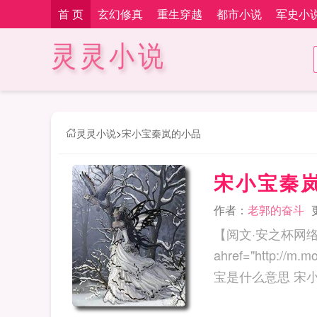
首 页
玄幻修真
重生穿越
都市小说
军史小
灵灵小说
灵灵小说
>
宋小宝秦岚的小品
宋小宝秦
作者：
老郭的奋斗
【阅文·安之杯网
ahref="http://m.moxi
宝是什么意思 宋