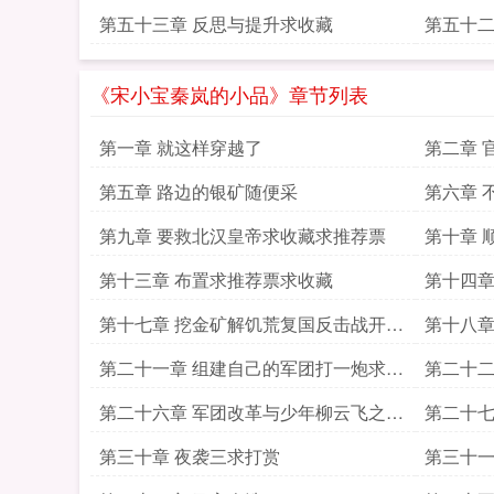
第五十三章 反思与提升求收藏
第五十二
《宋小宝秦岚的小品》章节列表
第一章 就这样穿越了
第二章 
第五章 路边的银矿随便采
第六章 
第九章 要救北汉皇帝求收藏求推荐票
第十章 
第十三章 布置求推荐票求收藏
第十四章
求推荐
第十七章 挖金矿解饥荒复国反击战开始
第十八章
求推荐票求收藏
滴求收
第二十一章 组建自己的军团打一炮求推
第二十二
荐票求收藏
第二十六章 军团改革与少年柳云飞之烦
第二十七
恼求打赏
求打赏
第三十章 夜袭三求打赏
第三十一