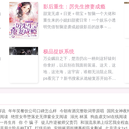
影后重生：厉先生撩妻成瘾
地
甜宠无虐＋日更＋萌宝＋智脑一个大佬和
重生来的小媳妇甜蜜日常！一个娱乐小透
九
明凭借智脑逆袭成超级影后的故事～...
极品捉妖系统
的
万众瞩目之下，楚浩扔出一柄剑这轩辕剑
你拿好，以后别在我面前装逼。这天，这
地，这沧海，这宇宙，谁都无法阻止我。
ps看完了？新书搜索从诡秘复苏开始不当
人推荐票刷起来，让我们再次征战。...
解说
年年笑餐饮公司口碑怎么样
今朝有酒完整歌词带原唱
国民女神夜
阅读
绝世女帝堕落史无弹窗全文阅读
溺光 林溪
狗血虐文txt在线阅读
一肖生肖
你 个 骗 子
徒儿忤逆被师父责罚
和顶流亲弟上综艺我全程血
开局十阶兵种TXT
打烊后的
安能摧眉折腰事权臣未删减
七月流火1v1