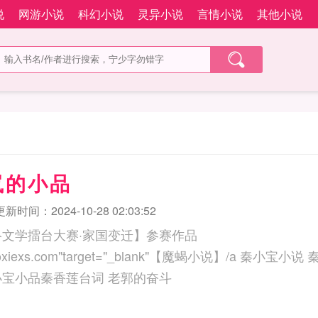
说
网游小说
科幻小说
灵异小说
言情小说
其他小说
岚的小品
更新时间：2024-10-28 02:03:52
络文学擂台大赛·家国变迁】参赛作品
exs.com"target="_blank"【魔蝎小说】/a 秦小宝小说 秦小宝的幸福生活 小秦
小宝小品秦香莲台词 老郭的奋斗