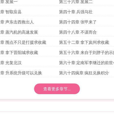
三更
章 发展一
第三十六章 发展二
章 智取应县
第四十章 兵强马壮
章 声东击西救出人
第四十四章 张甲来了
章 蒸汽机的高速发展
第四十八章 不谋而合
章 围点不只是打援求收藏
第五十二章 拿下岚州求收藏
章 拿下晋阳城求收藏
第五十六章 来自于刘胖子的示
章 光复北汉
第六十章 定南军李继迁的前世
章 升系统升级可以兑换
第六十四疯章 疯狂兑换积分
查看更多章节...