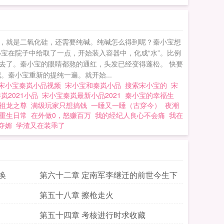
，就是二氧化硅，还需要纯碱。纯碱怎么得到呢？秦小宝想
宝在院子中给取了一点，开始装入容器中，化成“水”。比例
去了。秦小宝的眼睛都熬的通红，头发已经变得蓬松。 快要
秦小宝重新的提纯一遍。就开始...
宋小宝秦岚小品视频
宋小宝和秦岚小品
搜索宋小宝的
宋
岚2021小品
宋小宝秦岚最新小品2021
秦小宝的幸福生
祖龙之尊
满级玩家只想搞钱
一睡又一睡（古穿今）
夜潮
重生日常
在外做0，怒赚百万
我的经纪人良心不会痛
我在
夺媚
学渣又在装乖了
换
第六十二章 定南军李继迁的前世今生下
第五十八章 擦枪走火
第五十四章 考核进行时求收藏