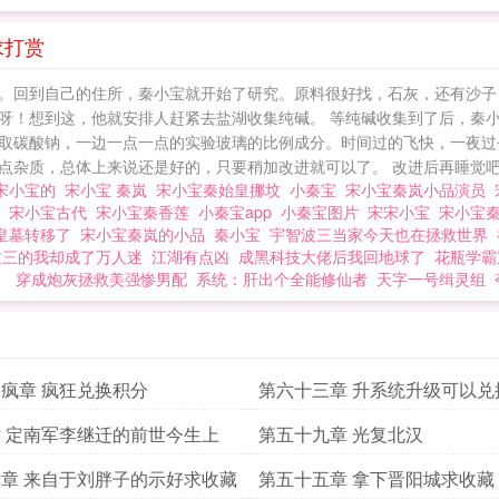
求打赏
。回到自己的住所，秦小宝就开始了研究。原料很好找，石灰，还有沙子
呀！想到这，他就安排人赶紧去盐湖收集纯碱。 等纯碱收集到了后，秦小
取碳酸钠，一边一点一点的实验玻璃的比例成分。时间过的飞快，一夜过
杂质，总体上来说还是好的，只要稍加改进就可以了。 改进后再睡觉吧。
宋小宝的
宋小宝 秦岚
宋小宝秦始皇挪坟
小秦宝
宋小宝秦岚小品演员
段
宋小宝古代
宋小宝秦香莲
小秦宝app
小秦宝图片
宋宋小宝
宋小宝秦
皇墓转移了
宋小宝秦岚的小品
秦小宝
宇智波三当家今天也在拯救世界
攻三的我却成了万人迷
江湖有点凶
成黑科技大佬后我回地球了
花瓶学霸
］
穿成炮灰拯救美强惨男配
系统：肝出个全能修仙者
天字一号缉灵组
疯章 疯狂兑换积分
第六十三章 升系统升级可以兑
 定南军李继迁的前世今生上
第五十九章 光复北汉
章 来自于刘胖子的示好求收藏
第五十五章 拿下晋阳城求收藏