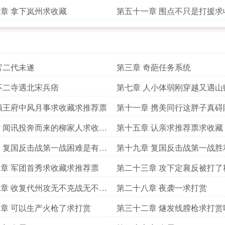
章 拿下岚州求收藏
第五十一章 围点不只是打援求
官二代未遂
第三章 奇葩任务系统
不二寺遇北宋兵痞
第七章 人小体弱刚穿越又遇山
顺王府中风月事求收藏求推荐票
第十一章 携美同行这胖子真碍
求推荐票
 闻讯投奔而来的柳家人求收藏
第十五章 认亲求推荐票求收藏
票
 复国反击战第一战困难是有点
第十九章 复国反击战第一战胜
藏求推荐票
于我们滴求收藏求推荐票
章 军团首秀求收藏求推荐票
第二十三章 攻下定襄反被打了
赏求推荐票求收藏
章 收复代州攻无不克战无不胜
第二十八章 夜袭一求打赏
章 可以生产火枪了求打赏
第三十二章 燧发线膛枪求打赏