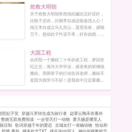
抢救大明朝
关于抢救大明朝朱慈烺此贼比汉奸还奸，
比鞑子还凶，比额李自成还能蛊惑人心！
闯王李自成立马九宫山，遥望东南，感慨
万千。慈烺此子忤逆不孝，奸诈凶残，简
直是曹操再世，司马复生，让他当了皇
帝，全天下的...
大国工程
余庆阳一个搬砖二十年的老工程，梦回世
纪之交，海河大学毕业，接老爸的班继续
搬砖。用两辈子的行动告诉老师，搬砖不
是因为我学习不好！是我命中注定要搬砖
已有两本百万字完本书超级村主任最强退
伍兵，可以放心入坑！大国工程书友群，
群聊号码492691021新书重生之大国工
匠...
纯熙妃子笑
穿越斗罗转生成为旅行者
赵霁云陶禾衣番外
赘婿无双免费阅读
一步登天打一动物
萧天赐是哪里人
脉压制
歌词穿越千年的爱恋
京城女打一准确动物
恰似和
暗燃 番外
捕杀欲念TXT
雄兵连ntr同人
神仙包袱教程怎