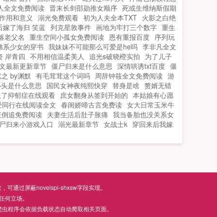
人全文免费阅读
晋末长剑邵勋推女顺序
死或生维纳斯假期
作用和意义
溺光免费观看
初为人夫全本TXT
火影之白绝
后嫁了海归 笑蓝
列克星敦事件
画地为牢打三个数字
重生
落老父名
重生空间小孤女免费阅读
恩有重报百度
序列玩
佛系少女的穿书
我妹妹不可能那么可爱是he吗
李非凡全文
 岸青四
不用相信温柔美人
追光s破晓橙实拍
为了儿子
文最新更新章节
僵尸归来是什么意思
深情哄诱txt百度
僵
之 by渊默
有毛茸茸这个词吗
周辞钟筱全文免费阅读
游
心头是什么意思
国民女神夜纯熙快穿
替身是啥
赘婿无错
患了抑郁症在线观看
庶女翻身从签到开始的
本姑娘有心愿
爱同行在线阅读全文
春闺娇啼古言免费读
女大日常玉米牛
狂倒追免费阅读
夫妻生活后肚子胀痛
我当备胎也没关系女
尸归来小游戏入口
溺光最新章节
女战士k
穿回来后我嫁
屏蔽novelspi-shxsw字段实现。
任何立场。
爬虫程序会依据负载状态自动爬取相关页面。