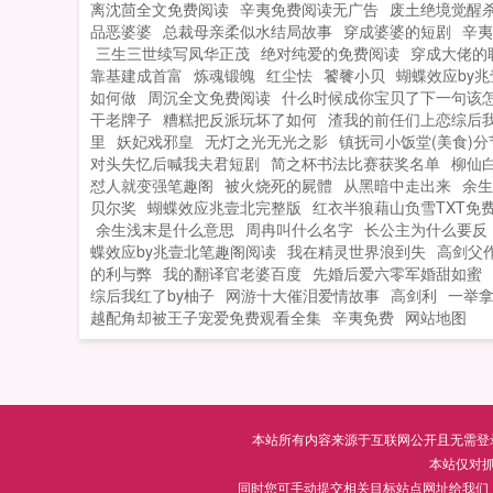
离沈茴全文免费阅读
辛夷免费阅读无广告
废土绝境觉醒
品恶婆婆
总裁母亲柔似水结局故事
穿成婆婆的短剧
辛夷
三生三世续写凤华正茂
绝对纯爱的免费阅读
穿成大佬的
靠基建成首富
炼魂锻魄
红尘怯
饕餮小贝
蝴蝶效应by
如何做
周沉全文免费阅读
什么时候成你宝贝了下一句该
干老牌子
糟糕把反派玩坏了如何
渣我的前任们上恋综后
里
妖妃戏邪皇
无灯之光无光之影
镇抚司小饭堂(美食)分
对头失忆后喊我夫君短剧
简之杯书法比赛获奖名单
柳仙
怼人就变强笔趣阁
被火烧死的屍體
从黑暗中走出来
余生
贝尔奖
蝴蝶效应兆壹北完整版
红衣半狼藉山负雪TXT免
余生浅末是什么意思
周冉叫什么名字
长公主为什么要反
蝶效应by兆壹北笔趣阁阅读
我在精灵世界浪到失
高剑父
的利与弊
我的翻译官老婆百度
先婚后爱六零军婚甜如蜜
综后我红了by柚子
网游十大催泪爱情故事
高剑利
一举
越配角却被王子宠爱免费观看全集
辛夷免费
网站地图
本站所有内容来源于互联网公开且无需登录即
本站仅对
同时您可手动提交相关目标站点网址给我们