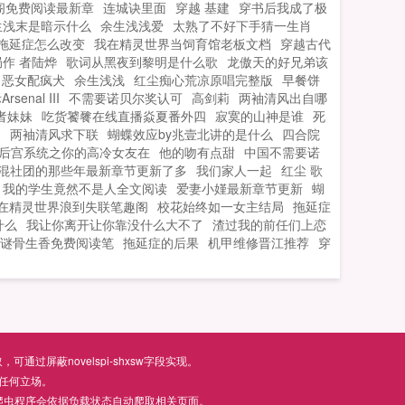
阁免费阅读最新章
连城诀里面
穿越 基建
穿书后我成了极
生浅末是暗示什么
余生浅浅爱
太熟了不好下手猜一生肖
拖延症怎么改变
我在精灵世界当饲育馆老板文档
穿越古代
作 者陆烨
歌词从黑夜到黎明是什么歌
龙傲天的好兄弟该
恶女配疯犬
余生浅浅
红尘痴心荒凉原唱完整版
早餐饼
rsenal III
不需要诺贝尔奖认可
高剑莉
两袖清风出自哪
者妹妹
吃货饕餮在线直播焱夏番外四
寂寞的山神是谁
死
因
两袖清风求下联
蝴蝶效应by兆壹北讲的是什么
四合院
后宫系统之你的高冷女友在
他的吻有点甜
中国不需要诺
混社团的那些年最新章节更新了多
我们家人一起
红尘 歌
我的学生竟然不是人全文阅读
爱妻小嫤最新章节更新
蝴
在精灵世界浪到失联笔趣阁
校花始终如一女主结局
拖延症
什么
我让你离开让你靠没什么大不了
渣过我的前任们上恋
y谜骨生香免费阅读笔
拖延症的后果
机甲维修晋江推荐
穿
屏蔽novelspi-shxsw字段实现。
任何立场。
爬虫程序会依据负载状态自动爬取相关页面。