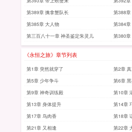
第393章 带上螃蟹来
第392章
第389章 擒拿蟹队长
第388章
第385章 大人物
第384章
第三百八十一章 神圣鉴定朱灵儿
第380
《永恒之旅》章节列表
第1章 突然就穿了
第2章 
第5章 少年争斗
第6章 
第9章 神奇训练殿
第10章
第13章 身体提升
第14章
第17章 鸟肉香
第18章 
第21章 又相逢
第22章