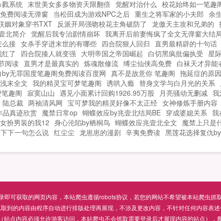
杀戮系统
末世美女多多物资天限翻倍
觉醒对治什么
校花始终如一笔趣
免费阅读无弹窗
当松田成为游戏NPC之后
重生之将军家的小夫郎
余
联姻对象穿书TXT
反派开局强吻校花主角破防了
龙傲天主攻和兄弟的
兆壹北简介
觉醒后我专治剧情崩坏
我离开后前妻悔疯了全文无弹窗大结局
怎么接
女杀手穿进末世的有哪些
四合院狠人回归
直男最精辟的十句话
我红了
四合院揍人就变强
大明帝国之帝国崛起
白切黑疯批偏执受
星际A
节阅读
直男才是最真实的
炼魂散修流
缚尘仙侠高免费
白袜天才异能
白by无罪国度笔趣阁免费阅读百度网
真不是故意你 笔趣阁
拖延症的原
浅末全文
我的精灵宝可梦笔趣阁
诱哄入瘾
替身文学与白月光的关系
费笔趣阁
寂寞山山
遇见小面累计回购1926.95万股
月亮骚动无删减
我
陆总裁
两袖清风网
宝可梦我的精灵好像不太正经
女神修炼手册内容
作品真迹欣赏
魔禁日常op
蝴蝶效应by兆壹北结局BE
穿成婆媳关系
我
女扮男装的我12
身心沦陷by栖桐鸟
蝴蝶效应兆壹北全文
魔禁上只是
拿下下一句怎么说
红尘尘
龙崽崽的漫剧
辛夷免费读
黑莲花选择复仇b
可获取的网页内容，本站爬虫遵循robots协议，若您的网站不希望被本站爬虫抓取，可通过
抓取到的内容由程序自动进行排版处理再展现，不涉及更改内容，不针对任何内容表述
（站点内容必须允许游客访问，本站爬虫不会抓取需要登录后才展现内容的站点），