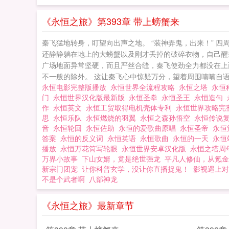
《永恒之旅》第393章 带上螃蟹来
秦飞猛地转身，盯望向出声之地。 “装神弄鬼，出来！” 
还静静躺在地上的大螃蟹以及刚才丢掉的破碎衣物，自己醒
广场地面异常坚硬，而且严丝合缝，秦飞使劲全力都没在上
不一般的除外。 这让秦飞心中惊疑万分，望着周围喃喃自语道
永恒电影完整版播放
永恒世界全流程攻略
永恒之塔
永恒
门
永恒世界汉化版最新版
永恒圣拳
永恒圣王
永恒造句
作
永恒英文
永恒工贸取得电机壳体专利
永恒世界攻略
思
永恒乐队
永恒燃烧的羽翼
永恒之森孙悟空
永恒传说
音
永恒轮回
永恒佐助
永恒的爱歌曲原唱
永恒圣帝
永恒
答案
永恒的反义词
永恒英语
永恒歌曲
永恒的一天
永
播放
永恒万花筒写轮眼
永恒世界安卓汉化版
永恒之塔周
万界小故事
下山女婿，竟是绝世强龙
平凡人修仙，从氪金
新宗门团宠
让你科普玄学，没让你直播捉鬼！
影视遇上对
不是个武者啊
八部神龙
《永恒之旅》最新章节