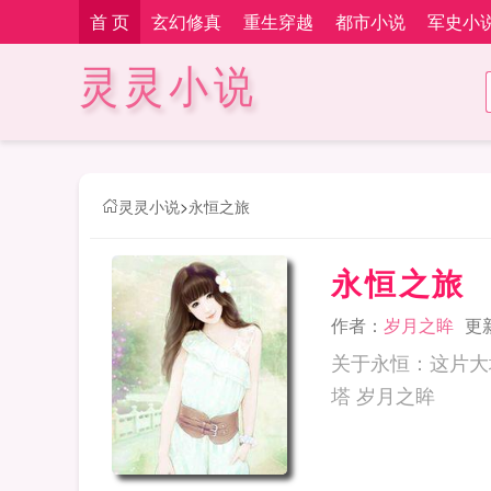
首 页
玄幻修真
重生穿越
都市小说
军史小
灵灵小说
灵灵小说
>
永恒之旅
永恒之旅
作者：
岁月之眸
更新
关于永恒：这片大地煌煌天音犹
塔 岁月之眸