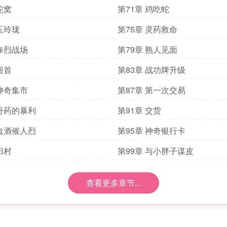
蛇窝
第71章 鸡吃蛇
 玉玲珑
第75章 灵药救命
 惨烈战场
第79章 熟人见面
殿首
第83章 战功牌升级
 神奇集市
第87章 第一次交易
 丹药的暴利
第91章 交货
 血酒催人烈
第95章 神奇银行卡
归村
第99章 与小胖子谋皮
查看更多章节...