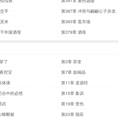
 你找谁
第391章 重伤遇险
 交手
第387章 冲突与翩翩公子赤龙
 灵米
第383章 逛市场
章 千年级酒母
第379章 酒母
真穿了
第3章 异变
黑夜挖宝
第7章 血铜晶
 浴体液
第11章 道源经
 巧合中的必然
第15章 集训
话武
第19章 受伤
 大蟒断躯
第23章 报应