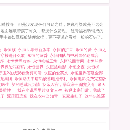
断四处搜寻，但是没发现任何可疑之处，硬说可疑就是不远处
地面连敲带摸了许久，都没什么发现。 这青黑石砖铺成的
手中都如豆腐般随便拿捏，更不要说这看着一般的石头了。
沦
永恒族
永恒世界最新版本
永恒的拼音
永恒的爱
永恒之
空穿梭是什么歌
永恒的黄昏
永恒团队与中科国亿达成合
王座
永恒世界攻略
永恒枪械工坊
永恒轮回官网
永恒的意
世界保险箱密码
永恒世界
永恒族电影
永恒之夜
永恒拼
守卫2在线观看免费高清
永恒的爱英文
永恒世界答题全部
星龙集团
永恒动力申请铅酸蓄电池专利
永恒电影免费完整版
女医生
契约总裁只为情
换亲入宫，暴戾帝王偏宠入骨
诸天
美雌性！
我在小说界里过爽文人生
被逐出宗门后，我成了
旺了
泥落画梁空
我在农村当知青，安家生娃了
这年头谁还