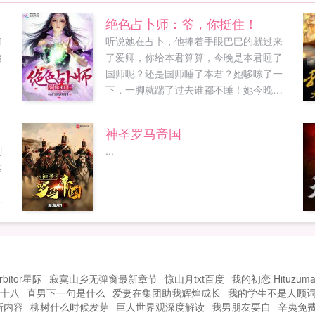
绝色占卜师：爷，你挺住！
和
听说她在占卜，他捧着手眼巴巴的就过来
透
了爱卿，你给本君算算，今晚是本君睡了
国师呢？还是国师睡了本君？她哆嗦了一
下，一脚就踹了过去谁都不睡！她今晚就
阉了你！！重生前，她是惊才绝艳的大占
卜师，重生后，她还是上知天文下知地理
神圣罗马帝国
的一品国师，可是，她算了两世，却没算
剑
...
到自己这一世会犯桃花国师大人，不好
这
了，帝君来了！卧槽！她一下子就从八卦
。
盘里站了起来他来干什么？他不干什么！
当
那就好那就好！她狂抹一把额头上的冷
汗。小太监欲哭无泪可他说了，今晚他夜
观星象，是个鸾凤和鸣...
rbitor星际
寂寞山乡无弹窗最新章节
惊山月txt百度
我的初恋 Hituzum
十八
直男下一句是什么
爱妻在集团助我辉煌成长
我的学生不是人顾
新内容
柳树什么时候发芽
巨人世界观深度解读
我男朋友要自
辛夷免