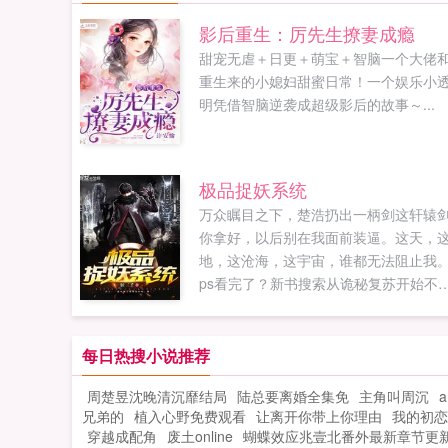
影后重生：厉先生撩妻成瘾
甜宠无虐＋日更＋萌宝＋智脑一个大佬
重生来的小媳妇甜蜜日常！一个娱乐小
明凭借智脑逆袭成超级影后的故事～...
极品捉妖系统
万众瞩目之下，楚浩扔出一柄剑这轩辕
你拿好，以后别在我面前装逼。这天，
地，这沧海，这宇宙，谁都无法阻止我
ps看完了？新书搜索从诡秘复苏开始不
人推荐票刷起来，让我们再次征战。...
每日热搜小说推荐
周楚昱沈晚清沉靡结局
陆总要离婚全集免
主角叫周沉
a
兄弟的
植入心野免费观看
让离开你带上你理由
我的初恋
穿越成配角
废土online
蝴蝶效应兆壹北番外最新章节更