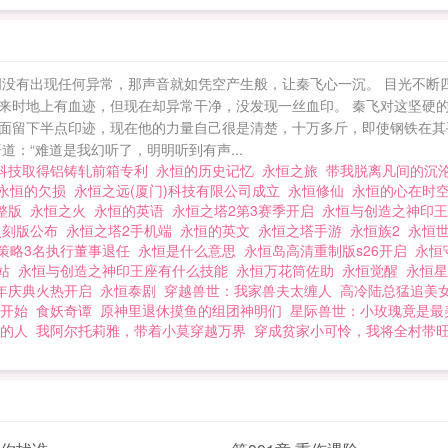
四周没有出现任何异常，那声音就如凭空产生般，让秦飞心一沉。 目光不
来时地上有血迹，但现在却异常干净，没发现一丝血印。 秦飞对这坚硬的
面留下半点印迹，现在他的力量自己很是清楚，十万多斤，即使钢铁在其
：“难道是我幻听了，明明听到有声...
科技取得铝铸轧前箱专利
永恒的历史记忆
永恒之旅
带我脱离凡间的沉
永恒的欠损
永恒之远(厦门)科技有限公司成立
永恒修仙
永恒的心在时
完整版
永恒之火
永恒的英语
永恒之塔2第3赛季开启
永恒与创造之神印
复刻版公布
永恒之塔2手机端
永恒的英文
永恒之塔手游
永恒族2
永恒
策略3名执行董事退任
永恒是什么意思
永恒岛高清重制版s26开启
永恒
恒站
永恒与创造之神印王座有什么技能
永恒万花筒佐助
永恒觉醒
永恒
年庆典火热开启
永恒泰剧
穿越兽世：我家兽夫太缠人
高冷陆总猛追美
开始
食妖奇谭
原神里退休摸鱼的组团神明们
星际兽世：小玫瑰竟是最
的人
我阿尔托莉雅，带着小莫穿越万界
穿成贫家小可怜，我将全村带