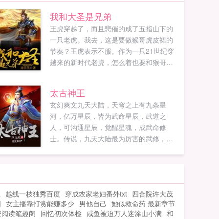
我和大圣是兄弟
王虎穿越了，而且悲催的成了五指山下的
一只老虎。我去，这是要做猴哥虎皮裙的
节奏？王虎表示不服。作为一只21世纪穿
越来的新时代老虎，怎么着也要和猴哥拜
把子，做兄弟啊！此时此刻齐天大圣孙悟
空被压五行山马上就满五百年，再有十
太古神王
年，波澜壮阔，影响三界格局的西天取经
玄幻爽文九天大陆，天穹之上有九条星
之旅就要开始，看王虎如何在其中搅动三
河，亿万星辰，皆为武命星辰，武道之
界风云，与猴哥一起再掀万...
人，可沟通星辰，觉醒星魂，成武命修
士。传说，九天大陆最为厉害的武修，每
突破一个境界，便能开辟一扇星门，从而
沟通一颗星辰，直至，让九重天上，都有
自己的武命星辰，化身通天彻地的太古神
王。亿万生灵诸天万界，秦问天笑看苍
a
越线一枝独秀百度
穿成农家老妇番外txt
四合院许大茂
天，他要做天空，最亮的那颗星辰...
词
女主播靠打赏能赚多少
男他自己
她似救命药 最新章节
费阅读笔趣阁
回忆初次体检
咸鱼被迫万人迷涂山小满
和