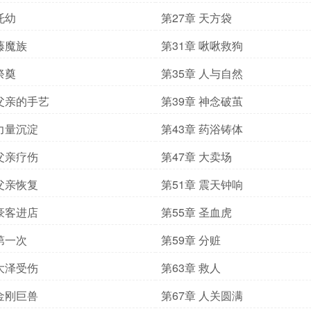
托幼
第27章 天方袋
 藤魔族
第31章 啾啾救狗
祭奠
第35章 人与自然
 父亲的手艺
第39章 神念破茧
 力量沉淀
第43章 药浴铸体
 父亲疗伤
第47章 大卖场
 父亲恢复
第51章 震天钟响
 豪客进店
第55章 圣血虎
 第一次
第59章 分赃
 大泽受伤
第63章 救人
 金刚巨兽
第67章 人关圆满