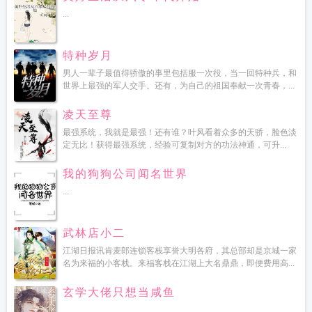
...
特种岁月
男人一辈子最值得骄傲的事里包括服一次役，当一回特种兵，和
世界上最强的军人交手。还有，为自己的祖国奉献一次青春，...
凌天至尊
最强系统，我就是最强！还有谁？叶风看着众多的天骄，脸色淡
定无比！获得最强系统，经验可复制对方的功法神通，可升...
我的狗狗公司闻名世界
...
武林店小二
江湖日报讯肯麦郎连锁客栈享誉大明各府，其总部却是京城一家
名为来福的小客栈。来福客栈在江湖上大名鼎鼎，即便费用高...
玄学大佬只想当咸鱼
...