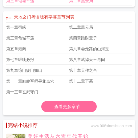
第三章龟城平遥
第二章黑云局
段内容是什么
天地玄门无删减完整版
天地玄门删减的片段是什么
天地玄门 电
影
天地玄门票房
天地玄门电影免费观看完整版
天地玄门录免费阅读
天地玄门
国语版免费字幕
天地玄门国语高清完整版免费观看视频
天地玄门电视剧
天地玄
天地玄门粤语版有字幕
章节列表
门百度百科
天地玄门电影解说
天地玄门游戏停运了吗
天地玄门演员表
天地人
第一章宿缘
第二章黑云局
间在线观看免费高清
天地玄门黄秋生唱的英文歌
天地玄门电影国语完整版在线
观看
天地玄门未删减版在线播放
天地玄门讲了什么
天地玄门豆瓣评分
天地玄
第三章龟城平遥
第四章踏财童子
门完整版
王祖贤林正英天地玄门
天地玄门好看吗
天地玄门是恐怖片吗
天地玄
门ol
第五章港商
天地玄门2
天地玄门高清完整版
天地玄门粤语中字
第六章会走路的山河玉
天地玄门未删减版
天
地玄门施施
天地玄门普通话
天地玄门在线播放
天地玄门电影
天地玄门高清完
第七章睚眦必报
第八章武悼天王冉闵
整版在线观看
天地玄门百度
天地玄门扶桑鬼王
天地玄门未删减版在线观看
天
地玄门 豆瓣
天地玄门结局没看懂
天地玄门结局什么意思
天地玄门免费观看
天
第九章惊门疲门搬山
第十章天作之合
地玄门是什么意思?
天地玄门2免费观看高清
天地玄门在线播放免费
天地玄门图
第十一章卸岭军师寻龙点穴
第十二章下墓
片
天地玄门最后怎么都消失了
天地玄门游戏
天地玄门林正英_视频在线观看
天
地玄门删减了什么
天地玄门 电影免费观看
天地玄门电影在线播放
天地玄门普
第十三章玄武守门
通话版电影
天地玄门被删除片段是什么
天地玄门录
天地玄门林正英电影完整
版
天地玄门电影在线观看
天地玄门王祖贤露了吗
天地玄门的演员表
万炁本
查看更多章节...
根
天地玄门完整版电影免费观看
天地玄门免费国语高清
王祖贤天地玄门
天地
玄门未删减版国语在线观看
天地玄门优酷
天地玄门粤语高清完整版
天地玄门黄
秋生片段
天地玄门简介
天地玄门结局师徒三人死了嘛
天地玄门电影免费国语完
完结小说推荐
www.008xiaoshuob.com
整版
美好生活从六零年代开始