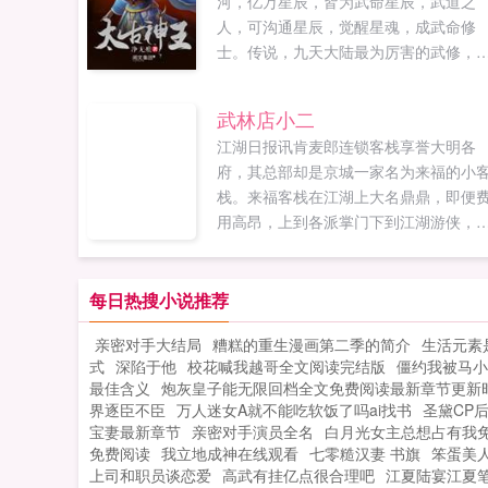
河，亿万星辰，皆为武命星辰，武道之
人，可沟通星辰，觉醒星魂，成武命修
士。传说，九天大陆最为厉害的武修，
突破一个境界，便能开辟一扇星门，从
沟通一颗星辰，直至，让九重天上，都
武林店小二
自己的武命星辰，化身通天彻地的太古
江湖日报讯肯麦郎连锁客栈享誉大明各
王。亿万生灵诸天万界，秦问天笑看苍
府，其总部却是京城一家名为来福的小
天，他要做天空，最亮的那颗星辰...
栈。来福客栈在江湖上大名鼎鼎，即便
用高昂，上到各派掌门下到江湖游侠，
挤破脑袋想去来福客栈吃顿饭。记者有
请到武林盟主，揭开来福客栈的秘密！
福客栈日常一幕少林方丈，你怎么吃饭
每日热搜小说推荐
给钱啊？偶弥陀佛，出家人身无分文，
亲密对手大结局
糟糕的重生漫画第二季的简介
生活元素
顿饭可否算作化缘？不行！武当掌门没
式
深陷于他
校花喊我越哥全文阅读完结版
僵约我被马小
吃饭，还在后院洗碗呢！你若不给钱，
最佳含义
炮灰皇子能无限回档全文免费阅读最新章节更新
去洗茅房！来福客栈日常二幕丐帮长老
界逐臣不臣
万人迷女A就不能吃软饭了吗ai找书
圣黛CP
瞧你样子就没钱吃饭，你来客栈干啥？
宝妻最新章节
亲密对手演员全名
白月光女主总想占有我
闻来福客栈可以拿东西抵押，我这里有
免费阅读
我立地成神在线观看
七零糙汉妻 书旗
笨蛋美
上乘的秘...
上司和职员谈恋爱
高武有挂亿点很合理吧
江夏陆宴江夏