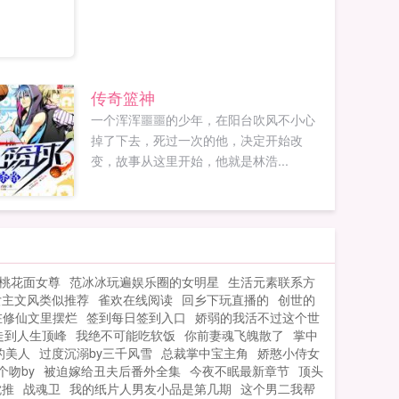
传奇篮神
一个浑浑噩噩的少年，在阳台吹风不小心
掉了下去，死过一次的他，决定开始改
变，故事从这里开始，他就是林浩...
桃花面女尊
范冰冰玩遍娱乐圈的女明星
生活元素联系方
女主文风类似推荐
雀欢在线阅读
回乡下玩直播的
创世的
在修仙文里摆烂
签到每日签到入口
娇弱的我活不过这个世
走到人生顶峰
我绝不可能吃软饭
你前妻魂飞魄散了
掌中
的美人
过度沉溺by三千风雪
总裁掌中宝主角
娇憨小侍女
个吻by
被迫嫁给丑夫后番外全集
今夜不眠最新章节
顶头
耽推
战魂卫
我的纸片人男友小品是第几期
这个男二我帮