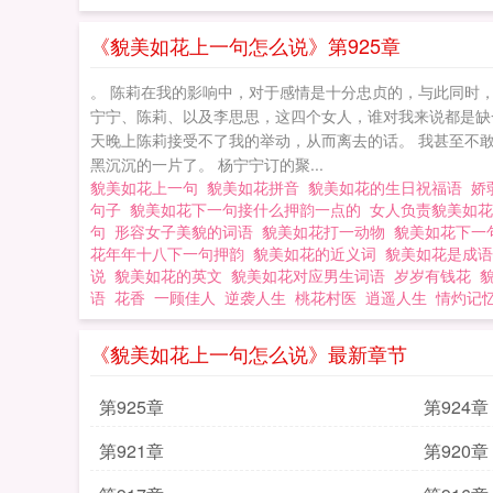
《貌美如花上一句怎么说》第925章
。 陈莉在我的影响中，对于感情是十分忠贞的，与此同时，
宁宁、陈莉、以及李思思，这四个女人，谁对我来说都是缺
天晚上陈莉接受不了我的举动，从而离去的话。 我甚至不
黑沉沉的一片了。 杨宁宁订的聚...
貌美如花上一句
貌美如花拼音
貌美如花的生日祝福语
娇
句子
貌美如花下一句接什么押韵一点的
女人负责貌美如
句
形容女子美貌的词语
貌美如花打一动物
貌美如花下一
花年年十八下一句押韵
貌美如花的近义词
貌美如花是成
说
貌美如花的英文
貌美如花对应男生词语
岁岁有钱花
语
花香
一顾佳人
逆袭人生
桃花村医
逍遥人生
情灼记
《貌美如花上一句怎么说》最新章节
第925章
第924章
第921章
第920章