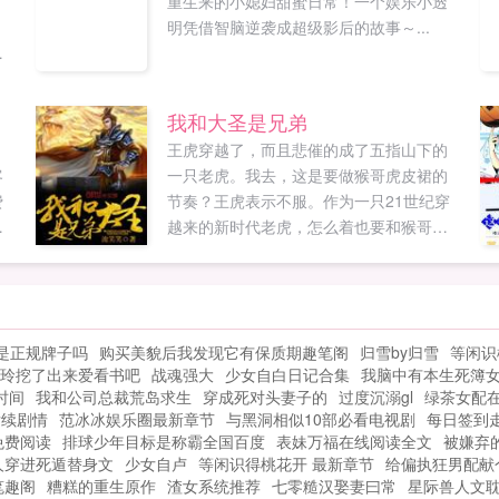
重生来的小媳妇甜蜜日常！一个娱乐小透
明凭借智脑逆袭成超级影后的故事～...
每
而
有
我和大圣是兄弟
神
王虎穿越了，而且悲催的成了五指山下的
客
一只老虎。我去，这是要做猴哥虎皮裙的
费
节奏？王虎表示不服。作为一只21世纪穿
都
越来的新时代老虎，怎么着也要和猴哥拜
幸
把子，做兄弟啊！此时此刻齐天大圣孙悟
来
空被压五行山马上就满五百年，再有十
不
年，波澜壮阔，影响三界格局的西天取经
这
之旅就要开始，看王虎如何在其中搅动三
是正规牌子吗
购买美貌后我发现它有保质期趣笔阁
归雪by归雪
等闲识
钱
界风云，与猴哥一起再掀万...
玲挖了出来爱看书吧
战魂强大
少女自白日记合集
我脑中有本生死簿
就
时间
我和公司总裁荒岛求生
穿成死对头妻子的
过度沉溺gl
绿茶女配
，
后续剧情
范冰冰娱乐圈最新章节
与黑洞相似10部必看电视剧
每日签到
听
免费阅读
排球少年目标是称霸全国百度
表妹万福在线阅读全文
被嫌弃
本
人穿进死遁替身文
少女自卢
等闲识得桃花开 最新章节
给偏执狂男配献
笔趣阁
糟糕的重生原作
渣女系统推荐
七零糙汉娶妻曰常
星际兽人文