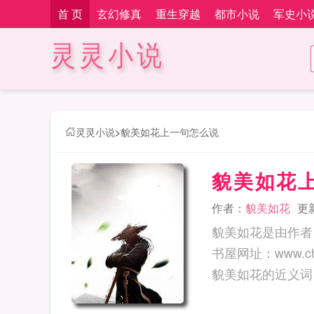
首 页
玄幻修真
重生穿越
都市小说
军史小
灵灵小说
灵灵小说
>
貌美如花上一句怎么说
貌美如花
作者：
貌美如花
更新
貌美如花是由作者
书屋网址：www.changwei.com 貌美如花的意思
貌美如花的近义词