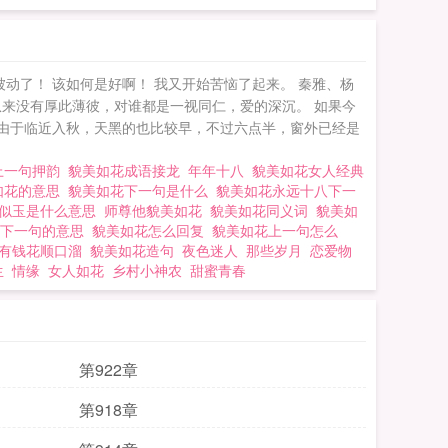
动了！ 该如何是好啊！ 我又开始苦恼了起来。 秦雅、杨
来没有厚此薄彼，对谁都是一视同仁，爱的深沉。 如果今
 由于临近入秋，天黑的也比较早，不过六点半，窗外已经是
上一句押韵
貌美如花成语接龙
年年十八
貌美如花女人经典
如花的意思
貌美如花下一句是什么
貌美如花永远十八下一
花似玉是什么意思
师尊他貌美如花
貌美如花同义词
貌美如
花下一句的意思
貌美如花怎么回复
貌美如花上一句怎么
天有钱花顺口溜
貌美如花造句
夜色迷人
那些岁月
恋爱物
生
情缘
女人如花
乡村小神农
甜蜜青春
第922章
第918章