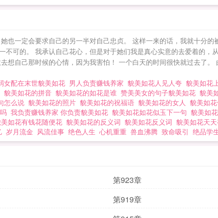
她也一定会要求自己的另一半对自己忠贞。 这样一来的话，我就十分的被
一不可的。 我承认自己花心，但是对于她们我是真心实意的去爱着的，从
敢去想自己那时候的心情，因为我害怕！ 一个白天的时间很快就过去了。
弱女配在末世貌美如花
男人负责赚钱养家
貌美如花人见人夸
貌美如花
花
貌美如花的拼音
貌美如花的如花是谁
赞美美女的句子貌美如花
貌美
句怎么说
貌美如花的照片
貌美如花的祝福语
貌美如花的女人
貌美如
语吗
我负责赚钱养家 你负责貌美如花
貌美如花如花似玉下一句
貌美如
貌美如花有钱花随便花
貌美如花的反义词
貌美如花反义词
貌美如花天
忆
岁月流金
风流佳事
绝色人生
心机重重
兽血沸腾
致命吸引
绝品学
第923章
第919章