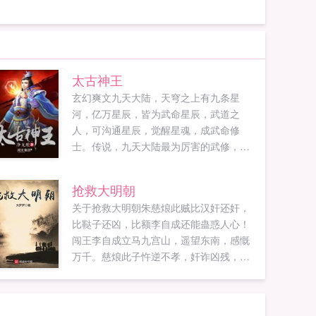
太古神王
玄幻爽文九天大陆，天穹之上有九条星
河，亿万星辰，皆为武命星辰，武道之
人，可沟通星辰，觉醒星魂，成武命修
士。传说，九天大陆最为厉害的武修，每
突破一个境界，便能开辟一扇星门，从而
沟通一颗星辰，直至，让九重天上，都有
抢救大明朝
自己的武命星辰，化身通天彻地的太古神
关于抢救大明朝朱慈烺此贼比汉奸还奸，
王。亿万生灵诸天万界，秦问天笑看苍
比鞑子还凶，比额李自成还能蛊惑人心！
天，他要做天空，最亮的那颗星辰...
闯王李自成立马九宫山，遥望东南，感慨
万千。慈烺此子忤逆不孝，奸诈凶残，简
直是曹操再世，司马复生，让他当了皇
帝，全天下的...