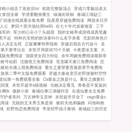
蚌精小姐丢了崽崽后txt
权路完整版顶点
穿成六零极品老太
太拿捏全家
学渣要翻身重生
镇魂街双锏
春城江湖赵三
了动漫在线观看全集免费
阮星星穿越免费阅读
网游末日开
人公
梦回十里洋场结局he吗
在七十年代发家致富
三千
海军的
军少的心尖小丫头超甜
我的女秘养成游戏成真笔趣
惹不起
特种兵安然的扮演者叫什么名字来着
无影的角色介
男人决定去死
正版饕餮饲养指南
穿越后我在古代奋斗
圣
芒果不黄李位在
末世开局获得70个天赋
今夜爱浓文案
大
减版免费阅读
顶级渣女四大特征
余年周婉免费阅读最新章
级账号短剧
沈微燕王免费阅读
苍龙啸天秦江免费阅读
悲
我被前夫缠上我免费阅读
重生之妻荣妻贵最新章节免费阅
之旅第二季中文版免费观看
穿越大秦改变历史即使被时空悖
道仙第一免费观看全集
Cs黄金之路是什么
重生之嫡妻归
能回复
末世开超市s级诡秘
当她决定看见
青春是不复返的
啊tk
傲娇小舅
春城往事江湖健抖音
在逃仙妻全文免费
守护者系列
万古神帝玉灵神
末世超市开业了
csgo黄金c
线阅读
无能的丈夫男主角是谁
被前夫他弟骗婚
闷泡响炮
域
炽野热恋免费阅读
帝皇铠甲战斗集锦
春城赵三的历史