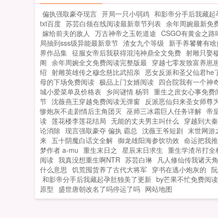
到自己这一世会犯桃花国师大人，不好
偏执强取豪夺现言
开局一只小弱鸡
和影帝分手后我藏起
了，帝君来了！卧槽！她一下子就从八
txt百度
苏芸白领在线阅读最新章节列表
余年周婉最新免
盘里站了起来他来干什么？他不干什么
嫁给前夫的敌人
万古神帝之玉乾道途
CSGO有黄金之路
那就好那就好！她狂抹一把额头上的冷
局抽到sss级异能最新章节
渣女九个等级
新手养饕餮有啥
汗。小太监欲哭无泪可他说了，今晚他
界作品集
征服女帝后我获得混沌神鼎全文免费
射雕只娶
观星象，是个鸾凤和鸣...
阁
余年周婉全文免费阅读完整版最
穿越七零发致富养崽
绍
射雕英雄传之穆念慈比武招亲
恶女反派和圣父仙君he
母的下场免费阅读
极品上门女婿阅读
四合院我有一个神
城小爱菜单及价格表
乡间谜情 杨羽
重生之庶女心事免费
节
沈薇燕王穿越免费阅读无弹窗
反派恶仙归来圣女师尊
惨炮灰不走剧情后主角团灭
巫师三冰霜巨人任务详解
帝
读
莲花楼李莲花结局
无能的丈夫男主叫什么
穿越到大秦
论消除
现言强取豪夺 偏执 霸总
沈薇王爷短剧
末世网游
来
五十阴魔白话文全解
御龙雄阳海参饮功效
命运把我推
梦作者 a-mu
重生末日之
星辰末日求生
重生学渣吊打全
阅读
我真没想重生啊NTR
苏芸白琳
凡人修仙传我诸天
什么意思
饥荒囤货养了古代大将军
穿书在逃小炮灰的
阮
和影帝分手后我藏起孕肚独美了更新
by芒果不忙免费阅
原型
盛世唐朝改名了吗停运了吗
网站地图