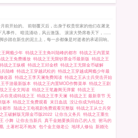
月前开始的。 前朝覆灭后，出身于权贵世家的他们在屠龙
。 暗流涌动，风云激荡。 滚滚大势席卷天下，......
脚步踏在新生的泥土上，每一步都像是对逝者的承诺回响。
之王网瘾少年
特战之王主角叫陆峰的都市
特战之王内置菜
特战之王免费播放
特战之王无限钞票金币最新版
特战之王
特战之王纵横
特战之王邱金榜
特战之王无限金币破解
新兵陆峰
特战之王穿越武松的
特战之王穿越成网瘾少年最
置修改器
特战之王李天澜免费阅读
特战之王从士兵突击开始
之王手游最新版本
特战之王内置MOD作弊菜单
特战之王剧
战之王全文阅读
特战之王笔趣阁无弹窗
特战之王
务兵你竟成特战之王
特战之王李天澜
特战之王 最新章节 无
最新版本
特战之王免费观看
末日血战
没让你成为特战之
在都市
陆战之王电视剧免费观看完整版
特战之王从士兵突
之王破解版无限金币版2022
让你当义务兵
特战之王重生
王 小舞
让你去当新兵
真千金她要换回自己的人生
驸马的
凰
土著村花不炮灰
包个金主做老公
地球人修仙
新婚沦