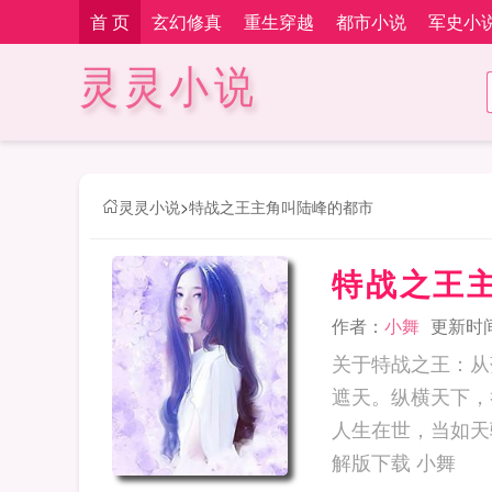
首 页
玄幻修真
重生穿越
都市小说
军史小
灵灵小说
灵灵小说
>
特战之王主角叫陆峰的都市
特战之王
作者：
小舞
更新时间：
关于特战之王：从
遮天。纵横天下，
人生在世，当如天骄。...... 特战之王下载 特战之王下载安装 
解版下载 小舞