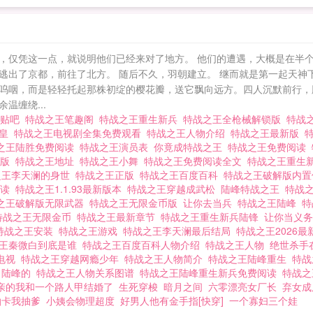
，仅凭这一点，就说明他们已经来对了地方。 他们的遭遇，大概是在半个
了京都，前往了北方。 随后不久，羽朝建立。 继而就是第一起天神下凡事件
呜咽，而是轻轻托起那株初绽的樱花瓣，送它飘向远方。四人沉默前行，
温缠绕...
王贴吧
特战之王笔趣阁
特战之王重生新兵
特战之王全枪械解锁版
特战
澜皇
特战之王电视剧全集免费观看
特战之王人物介绍
特战之王最新版
之王陆胜免费阅读
特战之王演员表
你竟成特战之王
特战之王免费阅读
石版
特战之王地址
特战之王小舞
特战之王免费阅读全文
特战之王重生
之王李天澜的身世
特战之王正版
特战之王百度百科
特战之王破解版内
阅读
特战之王1.1.93最新版本
特战之王穿越成武松
陆峰特战之王
特战
之王破解版无限武器
特战之王无限金币版
让你去当兵
特战之王陆峰
特
特战之王无限金币
特战之王最新章节
特战之王重生新兵陆锋
让你当义
特战之王安装
特战之王游戏
特战之王李天澜最后结局
特战之王2026
之王秦微白到底是谁
特战之王百度百科人物介绍
特战之王人物
绝世杀手
电视
特战之王穿越网瘾少年
特战之王人物简介
特战之王陆峰重生
特战
叫陆峰的
特战之王人物关系图谱
特战之王陆峰重生新兵免费阅读
特战之
亲的我和一个路人甲结婚了
生死穿梭
暗月之间
六零漂亮女厂长
弃女成
抽卡我抽爹
小姨会物理超度
好男人他有金手指[快穿]
一个寡妇三个娃