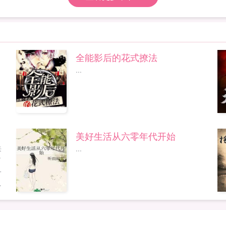
全能影后的花式撩法
...
美好生活从六零年代开始
来
...
了
一
就
占
理
算