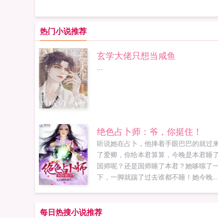
热门小说推荐
玄学大佬只想当咸鱼
...
绝色占卜师：爷，你挺住！
听说她在占卜，他捧着手眼巴巴的就过
了爱卿，你给本君算算，今晚是本君睡
国师呢？还是国师睡了本君？她哆嗦了
下，一脚就踹了过去谁都不睡！她今晚
阉了你！！重生前，她是惊才绝艳的大
卜师，重生后，她还是上知天文下知地
的一品国师，可是，她算了两世，却没
每日热搜小说推荐