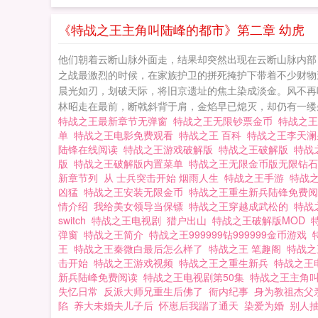
《特战之王主角叫陆峰的都市》第二章 幼虎
他们朝着云断山脉外面走，结果却突然出现在云断山脉内部
之战最激烈的时候，在家族护卫的拼死掩护下带着不少财物逃出
晨光如刃，划破天际，将旧京遗址的焦土染成淡金。风不再
林昭走在最前，断戟斜背于肩，金焰早已熄灭，却仍有一缕余
特战之王最新章节无弹窗
特战之王无限钞票金币
特战之
单
特战之王电影免费观看
特战之王 百科
特战之王李天
陆锋在线阅读
特战之王游戏破解版
特战之王破解版
特战
版
特战之王破解版内置菜单
特战之王无限金币版无限钻
新章节列
从 士兵突击开始 烟雨人生
特战之王手游
特战
凶猛
特战之王安装无限金币
特战之王重生新兵陆锋免费
情介绍
我给美女领导当保镖
特战之王穿越成武松的
特战
switch
特战之王电视剧
猎户出山
特战之王破解版MOD
弹窗
特战之王简介
特战之王999999钻999999金币游戏
王
特战之王秦微白最后怎么样了
特战之王 笔趣阁
特战
击开始
特战之王游戏视频
特战之王之重生新兵
特战之王
新兵陆峰免费阅读
特战之王电视剧第50集
特战之王主角
失忆日常
反派大师兄重生后佛了
衙内纪事
身为教祖杰父
陷
养大未婚夫儿子后
怀崽后我踹了通天
染爱为婚
别人