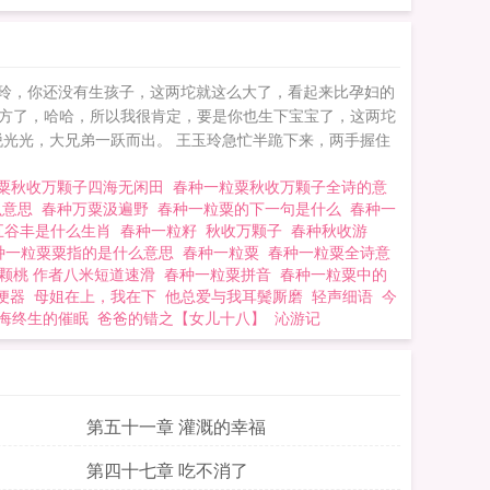
玉玲，你还没有生孩子，这两坨就这么大了，看起来比孕妇的
的地方了，哈哈，所以我很肯定，要是你也生下宝宝了，这两坨
子脱光光，大兄弟一跃而出。 王玉玲急忙半跪下来，两手握住
粟秋收万颗子四海无闲田
春种一粒粟秋收万颗子全诗的意
么意思
春种万粟汲遍野
春种一粒粟的下一句是什么
春种一
五谷丰是什么生肖
春种一粒籽
秋收万颗子
春种秋收游
种一粒粟粟指的是什么意思
春种一粒粟
春种一粒粟全诗意
颗桃 作者八米短道速滑
春种一粒粟拼音
春种一粒粟中的
便器
母姐在上，我在下
他总爱与我耳鬓厮磨
轻声细语
今
悔终生的催眠
爸爸的错之【女儿十八】
沁游记
第五十一章 灌溉的幸福
第四十七章 吃不消了