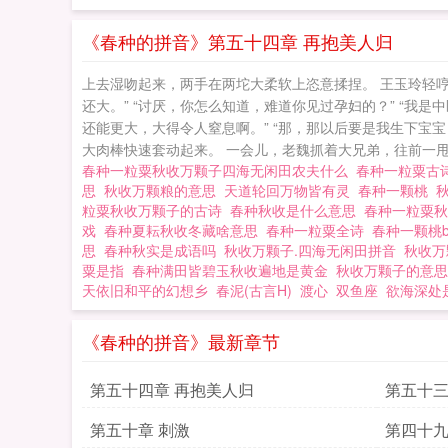
《春种的拼音》第五十四章 再抱美人归
上去湿吻起来，两手在两坨大柔软上恣意揉捏。 王玉玲轻
还大。” “讨厌，你怎么知道，难道你见过孕妇的？” “
还能更大，大得令人窒息啊。” “那，那以后要是我生下宝
大肉棒快速套动起来。 一会儿，老魏抓着大兄弟，往前一甩，
春种一粒粟秋收万颗子四海无闲田农夫什么
春种一粒粟古
思
秋收万颗粮的意思
天道轮回万物皆有灵
春种一颗桃
粒粟秋收万颗子的古诗
春种秋收是什么意思
春种一粒粟
戏
春种夏耘秋收冬藏啥意思
春种一粒粟全诗
春种一颗桃
思
春种秋实是成语吗
秋收万颗子.四海无闲田拼音
秋收万
粟是指
春种满田皆碧玉秋收遍地是黄金
秋收万颗子的意
天依旧和平的幻想乡
春泥(古言H)
渡心
双鱼座
欲海深处
《春种的拼音》最新章节
第五十四章 再抱美人归
第五十三
第五十章 刺激
第四十九