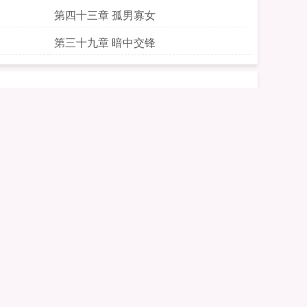
第四十三章 孤男寡女
第三十九章 暗中交锋
第四章 不不要这样
第八章 紧致
第十二章 模特
第十六章 上钩了
第二十章 弟媳不乖
第二十四章 黄雀在后
第二十八章 拿你是问