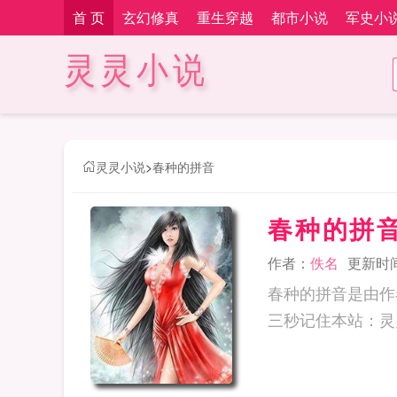
首 页
玄幻修真
重生穿越
都市小说
军史小
灵灵小说
灵灵小说
>
春种的拼音
春种的拼
作者：
佚名
更新时间：
春种的拼音是由作