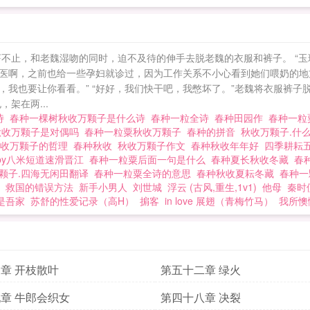
哼不止，和老魏湿吻的同时，迫不及待的伸手去脱老魏的衣服和裤子。 “
我是中医啊，之前也给一些孕妇就诊过，因为工作关系不小心看到她们喂奶
宝，我也要让你看看。” “好好，我们快干吧，我憋坏了。”老魏将衣服裤
架在两...
诗
春种一棵树秋收万颗子是什么诗
春种一粒全诗
春种田园作
春种一粒
秋收万颗子是对偶吗
春种一粒粟秋收万颗子
春种的拼音
秋收万颗子.什
秋收万颗子的哲理
春种秋收
秋收万颗子作文
春种秋收年年好
四季耕耘
by八米短道速滑晋江
春种一粒粟后面一句是什么
春种夏长秋收冬藏
春
颗子.四海无闲田翻译
春种一粒粟全诗的意思
春种秋收夏耘冬藏
春种一
思
救国的错误方法
新手小男人
刘世城
浮云 (古风,重生,1v1)
他母
秦时
是吾家
苏舒的性爱记录（高H）
掮客
in love 展翅（青梅竹马）
我所懊
章 开枝散叶
第五十二章 绿火
章 牛郎会织女
第四十八章 决裂