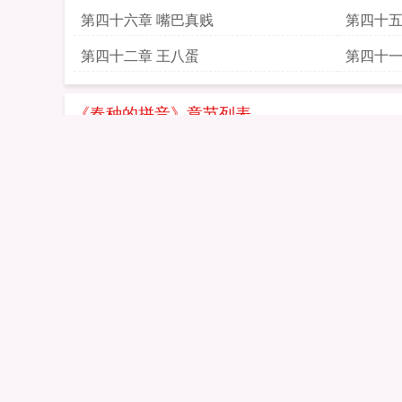
第四十六章 嘴巴真贱
第四十五
第四十二章 王八蛋
第四十一
《春种的拼音》章节列表
第一章 找男人
第二章 
第五章 阴阳交汇
第六章 
第九章 粗鲁
第十章 
第十三章 不堪屈辱
第十四章
第十七章 极品啊
第十八章
第二十一章 逼上梁山
第二十二
第二十五章 姜老的辣
第二十六