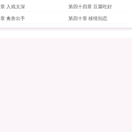
章 入戏太深
第四十四章 豆腐吃好
章 禽兽出手
第四十章 移情别恋
发酵了
第三章 再往下吸
好事多磨
第七章 调教
银河落九天
第十一章 多情
 厚颜无耻
第十五章 谁更大
 不良嗜好
第十九章 真刺激
章 狗男女
第二十三章 人渣啊
章 这里肿那里也肿
第二十七章 太大了