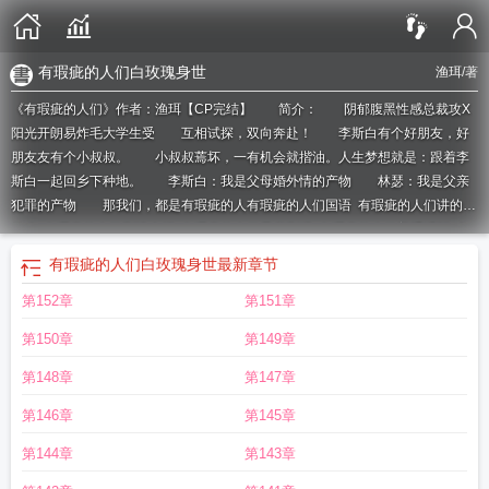
有瑕疵的人们白玫瑰身世
渔珥
/著
《有瑕疵的人们》作者：渔珥【CP完结】 简介： 阴郁腹黑性感总裁攻X
阳光开朗易炸毛大学生受 互相试探，双向奔赴！ 李斯白有个好朋友，好
朋友友有个小叔叔。 小叔叔蔫坏，一有机会就揩油。人生梦想就是：跟着李
斯白一起回乡下种地。 李斯白：我是父母婚外情的产物 林瑟：我是父亲
犯罪的产物 那我们，都是有瑕疵的人
有瑕疵的人们国语
有瑕疵的人们讲的是
什么
有瑕疵的人们剧情介绍
有瑕疵的人们是腐剧吗
有瑕疵的人们普通话版
有
瑕疵的人们百度
有瑕疵的人们大结局
有瑕疵的人们韩剧在线全集
剧名有瑕疵的
有瑕疵的人们白玫瑰身世
最新章节
人们
有瑕疵的人们大哥结局
有瑕疵的人们谁和谁在一起了
有瑕疵的人们 豆
第152章
第151章
瓣
有瑕疵的人们bl
有瑕疵的人们拉肚子片段
有瑕疵的人们主演是谁
有瑕疵的
人们百度百科
有些瑕疵的人们
有瑕疵的人们国语版
有瑕疵的人们闹肚子
有瑕
第150章
第149章
疵的人们拉肚子
有瑕疵的人们韩剧
有瑕疵的人们医生是谁
有瑕疵的人们13-
14
有瑕疵的人们 电视剧在线观看
有瑕疵的人们白玫瑰身世
有瑕疵的人们 韩
第148章
第147章
剧
有瑕疵的人们简介
韩剧有瑕疵的人们
有瑕疵的人们的结局
有瑕疵的人们甜
第146章
第145章
吗
有瑕疵的人们二哥感情线是第几集
有瑕疵的人们二哥感情线
有瑕疵的人们哪
个演员死了
有瑕疵的人们国语普通话版
有瑕疵的人们电视剧免费观看
是有瑕疵
第144章
第143章
的人
有瑕疵的人们拉肚子是第几集
有瑕疵的人们大哥是谁
有瑕疵的人们国语版