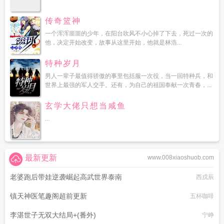
传奇篮神
一个浑浑噩噩的少年，在阳台吹风不小心掉了下去，死过一次的
他，决定开始改变，故事从这里开始，他就是林浩...
特种岁月
男人一辈子最值得骄傲的事里包括服一次役，当一回特种兵，和
世界上最强的军人交手。还有，为自己的祖国奉献一次青春，...
玄学大佬只想当咸鱼
...
最新更新
www.008xiaoshuob.com
老婆跑后带娃逆袭崛起高武世界泰南
西戌辰
镇天神医笔趣阁超前更新
五杯咖啡
李湛世子无双大结局+(番外)
宁峥