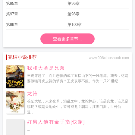
第95章
第96章
第97章
第98章
第99章
第100章
查看更多章节...
完结小说推荐
www.008xiaoshuob.com
我和大圣是兄弟
王虎穿越了，而且悲催的成了五指山下的一只老虎。我去，这是
要做猴哥虎皮裙的节奏？王虎表示不服。作为一只21世纪...
龙符
苍茫大地，未来变革，混乱之中，龙蛇并起，谁是真龙，谁又是
蟒蛇？或是天地众生，皆可成龙？朝廷，江湖门派，世外仙
道，...
好男人他有金手指[快穿]
...